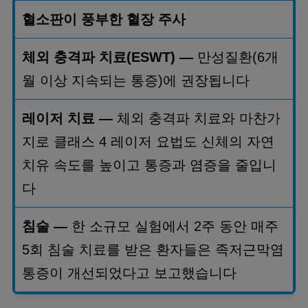
혈소판이 풍부한 혈장 주사
체외 충격파 치료
(ESWT) —
만성질환
(6
개
월 이상 지속되는 통증
)
에 권장됩니다
레이저 치료
—
체외 충격파 치료와 마찬가
지로 클래스
4
레이저 요법도 신체의 자연
치유 속도를 높이고 통증과 염증을 줄입니
다
침술
—
한 소규모 실험에서
2
주 동안 매주
5
회 침술 치료를 받은 환자들은 족저근막염
통증이 개선되었다고 보고했습니다