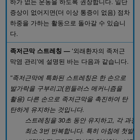
하가 없는 운동을 하도록 권장합니다
.
일단
증상이 없어지면
(
더 이상 통증이 없음
)
점차
하중을 가하는 활동으로 돌아갈 수 있습니
다
.
족저근막 스트레칭
—
'
외래환자의 족저근
막염 관리
'
에 설명된 바는 다음과 같습니다
.
"
족저근막에 특화된 스트레칭은 한 손으로
발가락을 구부리고
(
윈들러스 메커니즘을
활용
)
다른 손으로 족저근막을 촉진하여 탄
탄하게 유지하는 것입니다
.
스트레칭을
30
초 동안 유지하고
,
각 과정
최소
3
번 반복합니다
.
특히 아침에 첫발을