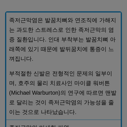
족저근막염은 발꿈치뼈와 연조직에 가해지
는 과도한 스트레스로 인한 족저근막의 염
증 질환입니다
.
인대 부착부는 발꿈치뼈 아
래쪽에 있기 때문에 발뒤꿈치에 통증이 느
껴집니다
.
부적절한 신발은 전형적인 문제의 일부이
며
,
호주의 물리 치료사인 마이클 워버튼
(Michael Warburton)
의 연구에 따르면 맨발
로 달리는 것이 족저근막염의 가능성을 줄
이는 것으로 나타났습니다
.