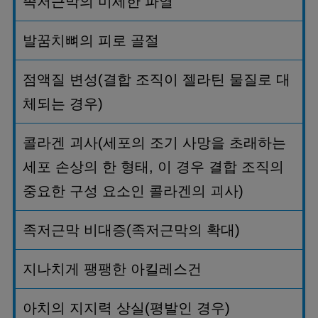
족저근막의 미세한 파열
발꿈치뼈의 피로 골절
점액질 변성
(
결합 조직이 젤라틴 물질로 대
체되는 경우
)
콜라겐 괴사
(
세포의 조기 사망을 초래하는
세포 손상의 한 형태
,
이 경우 결합 조직의
중요한 구성 요소인 콜라겐의 괴사
)
족저근막 비대증
(
족저근막의 확대
)
지나치게 팽팽한 아킬레스건
아치의 지지력 상실
(
평발인 경우
)