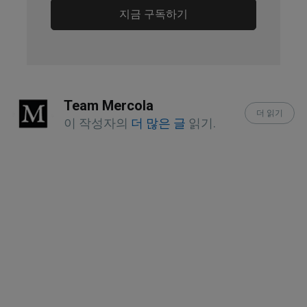
Jan-Mar; 7(1): 107–118
지금 구독하기
Am Fam Physician. 2011 Sep 
15;84(6):676-82
British Journal of General Practice 
Team Mercola
2012 Aug; 62(601): 443–444
더 읽기
이 작성자의
더 많은 글
읽기.
Evid Based Complement Alternat Med. 
2011; 2011: 154108
ESWT for Plantar Fasciitis (PDF)
Manhattan Podiatry. How Shock 
Therapy Works for Your Plantar’s 
Fasciitis
ESWT USA 2018