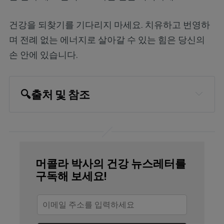
건강을 되찾기를 기다리지 마세요. 치유하고 번영하
며 전례 없는 에너지로 살아갈 수 있는 힘은 당신의
손 안에 있습니다.
🔍
출처 및 참조
J Am Podiatr Med Assoc. 2003 May-
Jun;93(3):234-7
Singapore Med J. 2016 Apr; 57(4): 
머콜라 박사의 건강 뉴스레터를
168–171
구독해 보세요!
Sport Science 2001: 5(3)
Muscles Ligaments Tendons J. 2017 