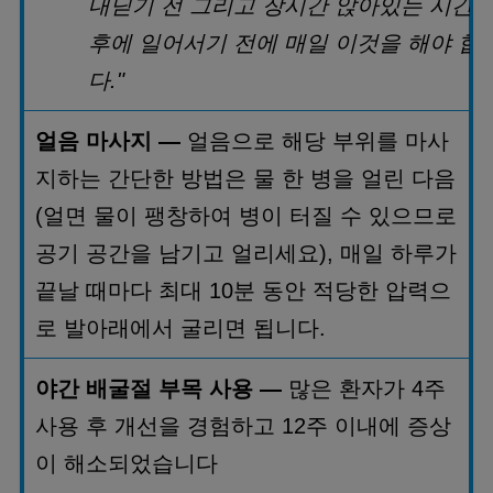
내딛기 전 그리고 장시간 앉아있는 시간 
후에 일어서기 전에 매일 이것을 해야 합
다
."
얼음 마사지
—
얼음으로 해당 부위를 마사
지하는 간단한 방법은 물 한 병을 얼린 다음
(
얼면 물이 팽창하여 병이 터질 수 있으므로
공기 공간을 남기고 얼리세요
),
매일 하루가
끝날 때마다 최대
10
분 동안 적당한 압력으
로 발아래에서 굴리면 됩니다
.
야간 배굴절 부목 사용
—
많은 환자가
4
주
사용 후 개선을 경험하고
12
주 이내에 증상
이 해소되었습니다