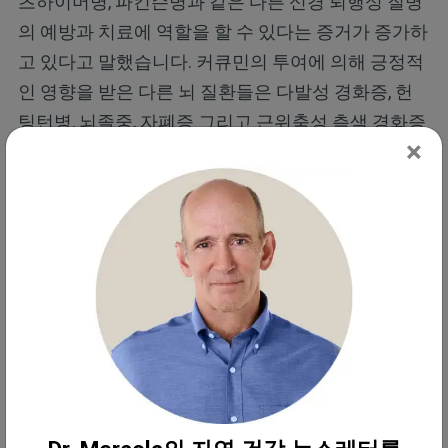
츠하이머병, 파킨슨병과 같은 다른 신경 퇴행성 질병
의 예방과 치료에 역할을 할 수 있다는 증거가 증가하
고 있다고 말했습니다. 커큐민의 투여에 의해 긍정적
인 영향을 받은 다른 뇌 질환들은 다발성 경화증, 헌
팅턴병, 뇌졸중, 자폐증 그리고 근위축성 측색 경화증
×
(ALS)을 포함합니다.
커큐민은 여러 신경 정신 질환에 도움이 될
수 있습니다
신경 보호 효과는 혈액-뇌 장벽을 통과하는 것과 관련
이 있습니다. 이는 팬데믹이 시작된 이후 지난 몇 년
간 점점 더 중요해지고 있습니다. 2019년, 성인의
11%가 2019년 1월부터 6월까지
우울증
또는 불안 증
상을 가지고 있다고 보고했습니다. 이 수치는 2021년
1월 극적으로 증가했는데, 이때 성인의 41.1%가 그러