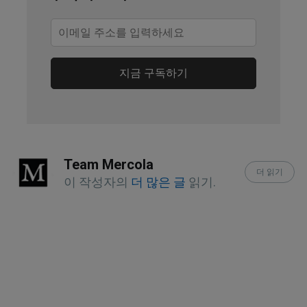
Advances in Wound Care, 2019; 8(2)
Frontiers in Pharmacology, 2020; 
doi.org/10.3389/fphar.2020.01021
지금 구독하기
National Center for Complementary 
and Integrative Health, Turmeric, 
Section 1
Team Mercola
더 읽기
Foods, 2017; 6(10)
이 작성자의
더 많은 글
읽기.
Oregon State University, curcumin, 
summary, bullet 2 and last
The Molecular Targets and 
Therapeutic Uses of Curcumin in 
Health and Disease, Curcumin as an 