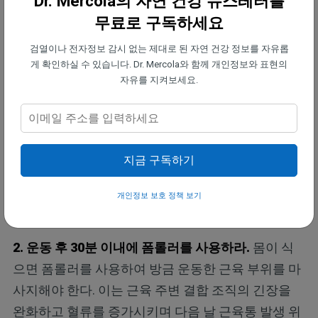
Dr. Mercola의 자연 건강 뉴스레터를
무료로 구독하세요
1. 심박수가 분당 100회로 떨어질 때까지 쿨다운하
검열이나 전자정보 감시 없는 제대로 된 자연 건강 정보를 자유롭
라.
운동 직후 심박수가 분당 100회로 안정될 때까지
게 확인하실 수 있습니다. Dr. Mercola와 함께 개인정보와 표현의
천천히 걸어야 한다. 이러한 부드러운 움직임은 혈액
자유를 지켜보세요.
순환을 촉진하여 젖산과 같은 노폐물을 배출하는 데
도움을 준다. 또한 이는 신체를 스트레스 상태에서 벗
어나게 하고 재건을 시작할 시기임을 알려준다. 심박
지금 구독하기
수를 추적하고 있다면 이것이 첫 번째 목표다. 그렇지
않다면 최소한 5분 동안 천천히, 그리고 의식적으로
개인정보 보호 정책 보기
걸어보아야 한다.
2. 운동 후 30분 이내에 폼롤러를 사용하라.
몸이 식
으면 폼롤러를 사용하여 방금 운동한 근육 부위를 마
사지해야 한다. 이는 근육 주변 결합 조직의 긴장을
완화하고 혈류를 증가시키며 다음 날 근육통 발생 위