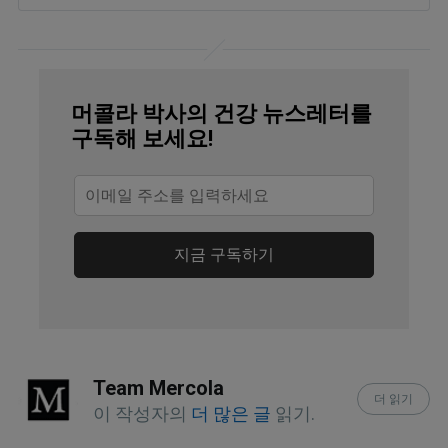
PLOS Medicine 22(2): e1004532
NeuroscienceNews,com, February 18, 
2025
머콜라 박사의 건강 뉴스레터를
JAMA Psychiatry. 2023;80(7):690-699
구독해 보세요!
World Psychiatry. 2010 Feb;9(1):16-20
지금 구독하기
Team Mercola
더 읽기
이 작성자의
더 많은 글
읽기.