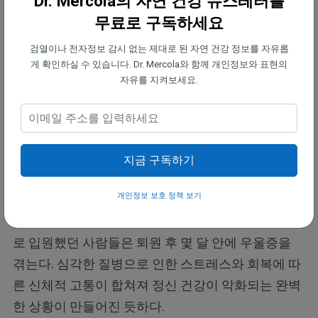
Dr. Mercola의 자연 건강 뉴스레터를
호르몬을 증가시킨다. 시간이 지남에 따라 이러한 생
무료로 구독하세요
화학적 변화로 인해 슬픔, 피로, 불안감이 지속적으로
검열이나 전자정보 감시 없는 제대로 된 자연 건강 정보를 자유롭
나타나 신체적 질병에서 회복하기가 더욱 어려워진
게 확인하실 수 있습니다. Dr. Mercola와 함께 개인정보와 표현의
다.
자유를 지켜보세요.
• 우울증을 앓는 사람들은 면역 반응이 약하다 —
이들
은 감염에 더 취약하고 질병에서 회복하는 데 시간이
더 오래 걸리며, 감기에 자주 걸리고 회복 기간이 길
지금 구독하기
어지며 혈액 내 염증 지표가 증가한다.
개인정보 보호 정책 보기
• 입원 후 우울증도 발생한다 —
심장마비나 뇌졸중으
로 입원했던 사람들은 퇴원 후 몇 달 안에 우울증을
겪는다. 심각한 질병으로 인한 스트레스와 회복에 따
른 신체적 고통이 합쳐져 정신 건강이 악화되는 완벽
한 상황이 만들어진 듯하다.