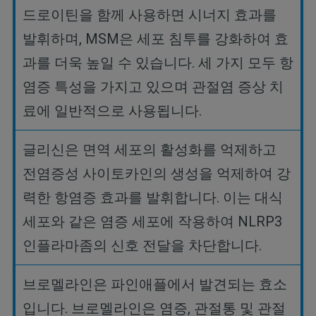
드로이틴을
함께
사용하면
시너지
효과를
발휘하며
, MSM
은
세포
침투를
강화하여
효
과를
더욱
높일
수
있습니다
.
세
가지
모두
항
염증
특성을
가지고
있으며
관절염
증상
치
료에
일반적으로
사용됩니다
.
글리신은
면역
세포의
활성화를
억제하고
전염증성
사이토카인의
생성을
억제하여
강
력한
항염증
효과를
발휘합니다
.
이는
대식
세포와
같은
염증
세포에
작용하여
NLRP3
인플라마좀의
신호
전달을
차단합니다
.
브로멜라인은
파인애플에서
발견되는
효소
입니다
.
브로멜라인은
염증
,
관절통
및
관절