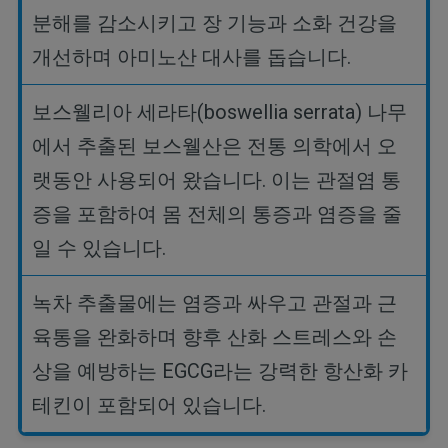
분해를
감소시키고
장
기능과
소화
건강을
개선하며
아미노산
대사를
돕습니다
.
보스웰리아
세라타
(boswellia serrata)
나무
에서
추출된
보스웰산은
전통
의학에서
오
랫동안
사용되어
왔습니다
.
이는
관절염
통
증을
포함하여
몸
전체의
통증과
염증을
줄
일
수
있습니다
.
녹차
추출물에는
염증과
싸우고
관절과
근
육통을
완화하며
향후
산화
스트레스와
손
상을
예방하는
EGCG
라는
강력한
항산화
카
테킨이
포함되어
있습니다
.