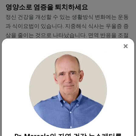
영양소로 염증을 퇴치하세요
정신 건강을 개선할 수 있는 생활방식 변화에는 운동
과 식이요법이 있습니다. 지중해식 식사는 우울증 증
상을 줄이는 것으로 나타났습니다. 면역 반응을 조절
×
하는 데 도움이 되는 요소 중 하나는 건강한 식습관
변화와 운동을 통해 긍정적인 영향을 받는
장내 미생
물군
입니다. 염증에 영향을 미치는 다른 생활 방식 요
인으로는 양질의 수면, 햇빛 노출, 스트레스 감소 등이
있습니다.
디킨 대학교 식품 및 기분 센터(Food & Mood Centre
at Deakin University)의 선임 연구원인 볼프강 마르크
스(Wolfgang Marx)는 “생활 방식 요소가 정신 건강과
염증에 미치는 역할에 대해 더 많이 알게 되면서 이는
상당히 힘을 실어주는 메시지를 제공한다고 생각합