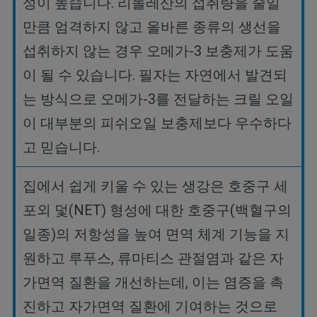
성이
높습니다
.
리놀레산의
섭취량을
줄일
만큼
엄격하지
않고
올바른
종류의
생선을
섭취하지
않는
경우
오메가
-3
보충제가
도움
이
될
수
있습니다
.
필자는
자연에서
발견되
는
방식으로
오메가
-3
를
전달하는
크릴
오일
이
대부분의
피쉬오일
보충제보다
우수하다
고
믿습니다
.
집에서
쉽게
키울
수
있는
생강은
호중구
세
포외
덫
(NET)
형성에
대한
호중구
(
백혈구의
일종
)
의
저항성을
높여
면역
체계
기능을
지
원하고
루푸스
,
류마티스
관절염과
같은
자
가면역
질환을
개선하는데
,
이는
염증을
촉
진하고
자가면역
질환에
기여하는
것으로