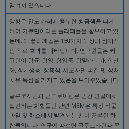
알려져
있습니다
.
강황은
인도
카레에
풍부한
황금색을
띠게
하며
커큐민이라는
폴리페놀을
함유하고
있
는데
,
이
폴리페놀은
150
가지
이상의
잠재적
인
치료
효과를
나타냅니다
.
연구원들은
커
큐민이
항균
,
항암
,
항염증
,
항말라리아
,
항산
화
,
항기생충
,
항증식
,
세포사멸
촉진
및
상처
치유
특성을
가지고
있음을
보여주었습니다
.
글루코사민과
콘드로이틴은
인간
연골에서
발견되는
화합물인
반면
MSM
은
특정
식물
,
과일
및
채소에서
발견되는
황이
풍부한
화
합물입니다
.
연구에
따르면
글루코사민과
콘