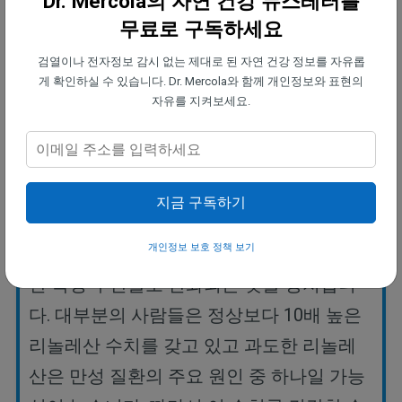
Dr. Mercola의 자연 건강 뉴스레터를
니다.”라고 내셔널 지오그래픽에서 말했습니다. “운
무료로 구독하세요
동하고 자연과 교류하며 건강한 식사를 함으로써 우
검열이나 전자정보 감시 없는 제대로 된 자연 건강 정보를 자유롭
리는 신체적 결과뿐만 아니라 정신적 건강에도 실제
게 확인하실 수 있습니다. Dr. Mercola와 함께 개인정보와 표현의
로 상당한 변화를 가져올 수 있습니다.”
자유를 지켜보세요.
여러 가지 항염증 영양소를 식단에 포함하는 습관을
들인다면 염증을 억제하는 데 도움이 될 수 있습니다.
지금 구독하기
개인정보 보호 정책 보기
비타민
E
는
조직에
저장된
리놀레산이
위험
한
독성
부산물로
산화되는
것을
방지합니
다
.
대부분의
사람들은
정상보다
10
배
높은
리놀레산
수치를
갖고
있고
과도한
리놀레
산은
만성
질환의
주요
원인
중
하나일
가능