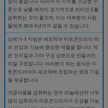
성이
높습니다
.
따라서
이
수치를
건강한
수
준으로
낮출
때까지
정기적으로
비타민
E
를
섭취하는
것이
좋으며
,
이는
대부분의
사람
들에게
최대
6
년까지
걸릴
수
있습니다
.
오메가
-3
지방은
세포막과
미토콘드리아
막
의
건강과
기능에
중요한
역할을
합니다
.
막
은
인지질과
기타
구성
성분으로
만들어진
지질
구조입니다
.
여러분이
먹는
음식은
미
토콘드리아와
세포막에
조립되는
원료
기질
을
제공합니다
.
가공식품을
섭취하는
경우
리놀레산이
너무
많이
섭취되어
미토콘드리아가
손상될
가능