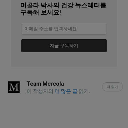
머콜라 박사의 건강 뉴스레터를
National Geographic, November 1, 
구독해 보세요!
2023 [archived]
Journal of Affective Disorders 2020, 
277
지금 구독하기
Psychiatry Research, 2022; 318
Frontiers in Immunology, 2019; 10
American Journal of Psychiatry, 
Team Mercola
더 읽기
2015;172(11)
이 작성자의
더 많은 글
읽기.
Psychoneuroendocrinology, 2018; 98
Brain, Behavior, and Immunity, 2019;75