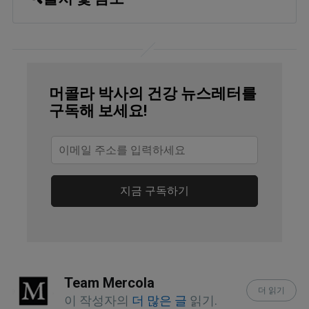
Diabetes Self Management, 
Magnesium, The Forgotten Healer
Michigan Medicine, Vitamin B6
머콜라 박사의 건강 뉴스레터를
PLOS ONE 2018; 13(12): e0208454
구독해 보세요!
Journal of Caring Sciences 2012 Dec; 
1(4): 183–189
Medical News Today December 20, 
지금 구독하기
2017
Open Heart 2018:e000668 (PDF)
New Hope Network January 31, 2013
Team Mercola
더 읽기
이 작성자의
더 많은 글
읽기.
Live Science February 26, 2018