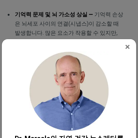
기억력 문제 및 뇌 가소성 상실 —
기억력 손상
은 뇌세포 사이의 연결(시냅스)이 감소할 때
발생합니다. 많은 요소가 작용할 수 있지만,
마그네슘은 중요한 요소입니다.
×
미국 영양 대학의 신경학자이자 동료인 데이비드 펄
머터 (David Perlmutter) 박사에 따르면 "마그네슘은
시냅스 가소성에 관여하는 신경 채널의 활성화에 중
요한 역할을 한다"고 말했습니다. 혈액 뇌 장벽에 가
장 효과적으로 침투하는 트레온산 마그네슘이 가장
최선의 선택일 것입니다.
비타민 B6의 건강상의 이점