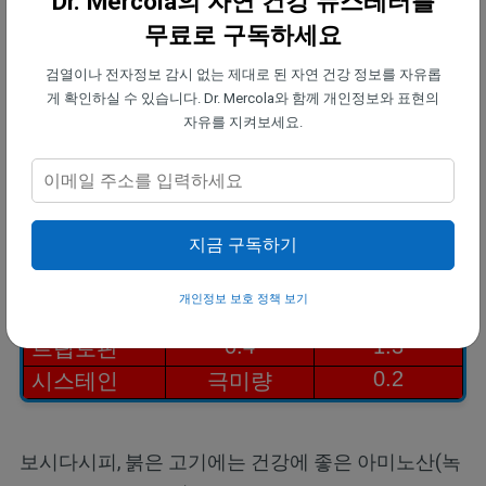
Dr. Mercola의 자연 건강 뉴스레터를
무료로 구독하세요
아미노산
젤라틴 콜라
쇠고기
(%)
검열이나 전자정보 감시 없는 제대로 된 자연 건강 정보를 자유롭
겐
(%)
게 확인하실 수 있습니다. Dr. Mercola와 함께 개인정보와 표현의
28
1.6
자유를 지켜보세요.
글리신
17
1.0
프롤린
14
0.3
하이드록시
프롤린
지금 구독하기
11
1.3
알라닌
0.8
3.2
메티오닌
개인정보 보호 정책 보기
0.8
2.1
히스티딘
0.4
1.3
트립토판
0.2
시스테인
극미량
보시다시피, 붉은 고기에는 건강에 좋은 아미노산(녹