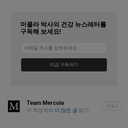
JPEN J Parenter Enteral Nutr. 2005
머콜라 박사의 건강 뉴스레터를
Jan-Feb;29(1 Suppl):S70-4
구독해 보세요!
Weston A Price, Local Chapters
지금 구독하기
Team Mercola
더 읽기
이 작성자의
더 많은 글
읽기.