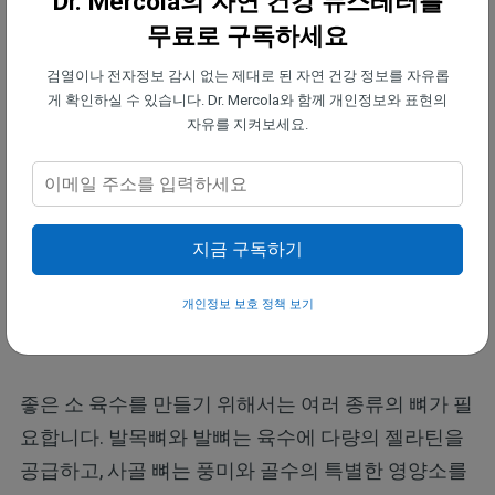
Dr. Mercola의 자연 건강 뉴스레터를
증을 받지 않더라도 유기농 원칙에 따라 가축을 기른
무료로 구독하세요
다는 점을 명심하세요. 그래서 농부들과 얘기를 하는
것은 도움이 됩니다. 대부분 그들의 농장 운영 방식에
검열이나 전자정보 감시 없는 제대로 된 자연 건강 정보를 자유롭
게 확인하실 수 있습니다. Dr. Mercola와 함께 개인정보와 표현의
대한 자세한 정보를 기꺼이 알려줄 것입니다.
자유를 지켜보세요.
소 육수 레시피 예시
다음은
'영양이 풍부한 육수(Nourishing Broth)'
에서
발췌한 클래식한 소 육수 레시피와 양고기와 사슴고
지금 구독하기
기로 변형한 레시피입니다.
개인정보 보호 정책 보기
해당 레시피는 약 3.7~4.7리터의 육수를 만듭니다
좋은 소 육수를 만들기 위해서는 여러 종류의 뼈가 필
요합니다. 발목뼈와 발뼈는 육수에 다량의 젤라틴을
공급하고, 사골 뼈는 풍미와 골수의 특별한 영양소를