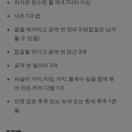
차가운 정수된 물 약 3.7리터 이상
식초 1/2 컵
끝을 제거하고 굵게 썬 양파 3개(껍질은 남겨
둘 수 있음)
껍질을 벗기고 굵게 썬 당근 3개
굵게 썬 셀러리 3개
파슬리 가지, 타임 가지, 월계수 잎을 함께 묶
어 만든 허브 다발 1개
으깬 검은 후추 또는 녹색 또는 흰색 후추 1큰
술