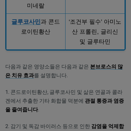
미네랄
글루코사민
과 콘드
‘
조건부 필수
’
아미노
로이틴황산
산 프롤린
,
글리신
및 글루타민
다음과 같은 영양소들은 다음과 같은
본브로스의 많
은 치유 효과
를 설명합니다.
1. 콘드로이틴황산, 글루코사민 및 삶은 연골과 콜라
겐에서 추출한 기타 화합물 덕분에
관절 통증과 염증
을 줄여줍니다
.
2. 감기 및 독감 바이러스 등으로 인한
감염을 억제합