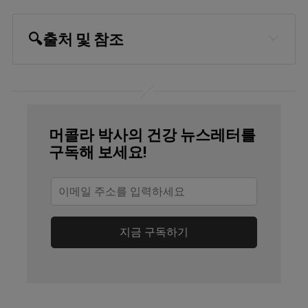
🔍
출처 및 참조
Nature Communications 2023; 14, 
article number 6858
Medical Xpress November 2, 2023
머콜라 박사의 건강 뉴스레터를
Haidut.me February 26, 2024 
구독해 보세요!
(Archived)
RayPeat.com Mitochondria and 
Mortality
지금 구독하기