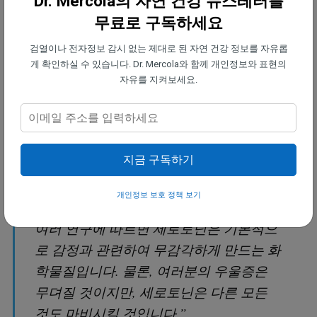
Dr. Mercola의 자연 건강 뉴스레터를
무료로 구독하세요
세로토닌은 또한 대사 억제제입니다. 세로
검열이나 전자정보 감시 없는 제대로 된 자연 건강 정보를 자유롭
토닌의 주요 역할은 대사이며, 세로토닌의
게 확인하실 수 있습니다. Dr. Mercola와 함께 개인정보와 표현의
진화적 역할은 아마도 스트레스를 받을 때
자유를 지켜보세요.
통증을 무감각하게 하는 것일 것입니다.
그것은 여러분의 고통 반응, 심지어 여러
분의 슬픔 반응까지 꺼지게 하지만, 다른
지금 구독하기
모든 감정을 꺼버리는 대가를 치르게 합니
다.
개인정보 보호 정책 보기
여러 연구에 따르면 세로토닌은 기본적으
로 감정과 관련하여 무감각하게 만드는 화
학물질입니다. 물론, 여러분의 우울증은
무뎌질 것이지만, 세로토닌은 다른 모든
것도 마비시킬 것입니다.”