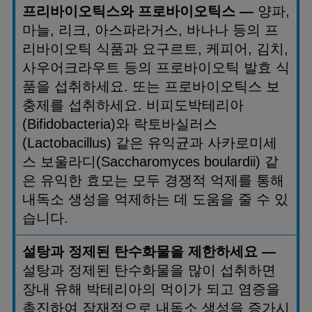
프리바이오틱스와 프로바이오틱스
—
양파
,
마늘
,
리크
,
아스파라거스
,
바나나 등의 프
리바이오틱 식품과 요구르트
,
케피어
,
김치
,
사우어크라우트 등의 프로바이오틱 발효 식
품을 섭취하세요
.
또는 프로바이오틱스 보
충제를 섭취하세요
.
비피도박테리아
(Bifidobacteria)
와 락토바실러스
(Lactobacillus)
같은 유익균과 사카로미세
스 보울라디
(Saccharomyces boulardii)
같
은 유익한 효모는 모두 경쟁적 억제를 통해
내독소 생성을 억제하는 데 도움을 줄 수 있
습니다
.
설탕과 정제된 탄수화물을 제한하세요
—
설탕과 정제된 탄수화물을 많이 섭취하면
장내 유해 박테리아의 먹이가 되고 염증을
촉진하여 잠재적으로 내독소 생성을 증가시