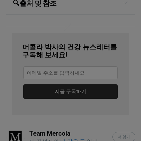
🔍
출처 및 참조
Journal of Alzheimer’s Disease 
September 2023; 96(1): 215-227
IosPress.com, Journal of Alzheimer’s 
머콜라 박사의 건강 뉴스레터를
Disease October 2023; 96(1): 215-227
구독해 보세요!
Haidut.me February 20, 2024 
(Archived)
UPI.com December 11, 2023
지금 구독하기
Neuroscience News December 7, 
2023
Team Mercola
더 읽기