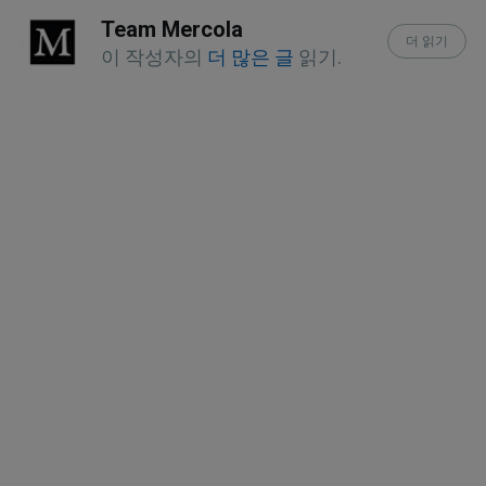
Team Mercola
U.S. CDC, Blood Lead Reference Value
더 읽기
이 작성자의
더 많은 글
읽기.
Pure Earth, The Toxic Truth, Executive 
Summary
The Lancet Public Health April 2018; 
3(4): e177-e184
The Allegheny Front January 29, 2016
Scientific Reports 2015; 5 Article 
Number 14466
International Journal of Health 
Sciences, 2011;5(1):17
Environmental Research August 2016; 