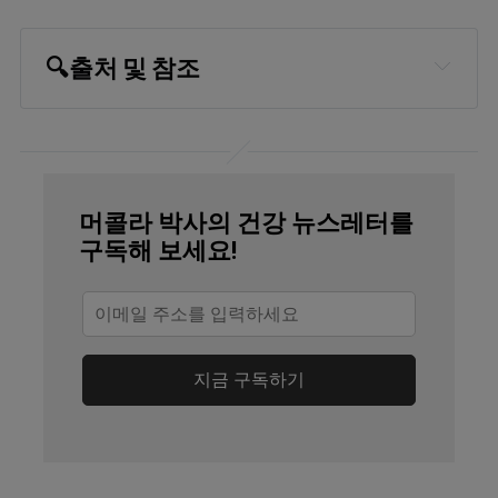
🔍
출처 및 참조
Britannica, tetraethyl lead
Chemosphere. 2023 May;324:138207. 
doi: 
머콜라 박사의 건강 뉴스레터를
10.1016/j.chemosphere.2023.138207. 
구독해 보세요!
Epub 2023 Feb 21
The Lancet Planetary Health 
September 11, 2023
지금 구독하기
Medical Xpress September 12, 2023
Pure Earth, Detail in New Report: The 
Toxic Truth