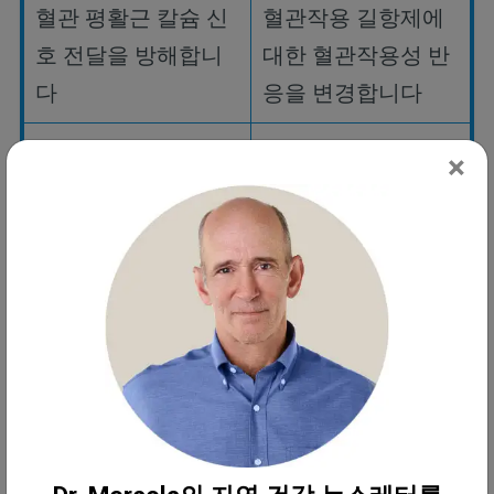
혈관
평활근
칼슘
신
혈관작용
길항제에
호
전달을
방해합니
대한
혈관작용성
반
다
응을
변경합니다
플라스미노겐
활성화
프로테오글리칸
생
×
억제제
-1
생산을
증
성을
억제합니다
가시킵니다
내피
손상을
유발합
내피
수리를
방해합
니다
니다
혈관
신생을
억제합
염증을
촉진합니다
니다