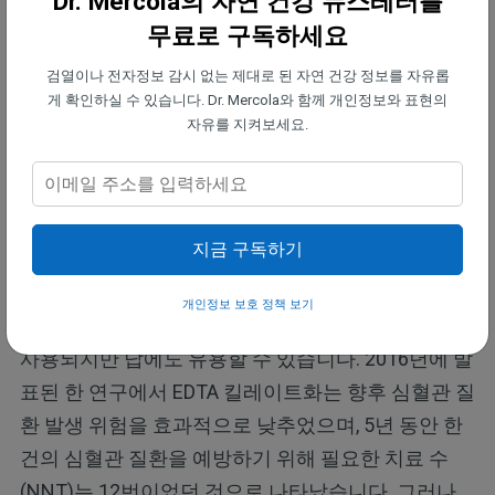
Dr. Mercola의 자연 건강 뉴스레터를
EDTA를 이용한 킬레이트화 요법은 납 배출
무료로 구독하세요
에 도움이 될 수 있습니다
검열이나 전자정보 감시 없는 제대로 된 자연 건강 정보를 자유롭
만약 여러분의 납 수치가 높은 경우, 납을 제거하는
게 확인하실 수 있습니다. Dr. Mercola와 함께 개인정보와 표현의
자유를 지켜보세요.
과정에서 더 많은 해를 끼치지 않고 제거할 수 있는
자격을 갖춘 의료 전문가와 협력하여 신중하게 대처
해야 합니다. 한 가지 옵션은 칼슘 및 일부 중금속과
결합하는 에데테이트 디소디움(EDTA)을 사용하는 킬
지금 구독하기
레이트 요법입니다.
개인정보 보호 정책 보기
이것은 칼슘 과부하(고칼슘혈증)를 치료하는 데 종종
사용되지만 납에도 유용할 수 있습니다. 2016년에 발
표된 한 연구에서 EDTA 킬레이트화는 향후 심혈관 질
환 발생 위험을 효과적으로 낮추었으며, 5년 동안 한
건의 심혈관 질환을 예방하기 위해 필요한 치료 수
(NNT)는 12번이었던 것으로 나타났습니다. 그러나