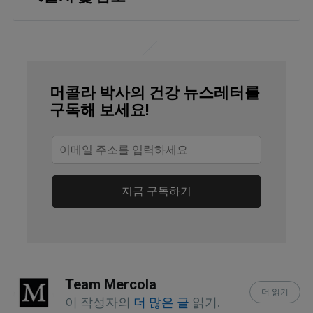
SciTechDaily September 11, 2023
Acta Oncologica 2023, Volume 62, 
Issue 4, Abstract
머콜라 박사의 건강 뉴스레터를
National Library of Medicine, 
구독해 보세요!
StatPearls, Insulin Resistance August 
17, 2023, Epidemiology
The Fat Emperor May 10, 2015
지금 구독하기
J Am Coll Cardiol. 2022 Jul 
12;80(2):138-151. doi: 
10.1016/j.jacc.2022.04.046
Team Mercola
JAMA Neurology July 27, 2015. 
더 읽기
이 작성자의
더 많은 글
읽기.
doi:10.1001/jamaneurol.2015.0613v