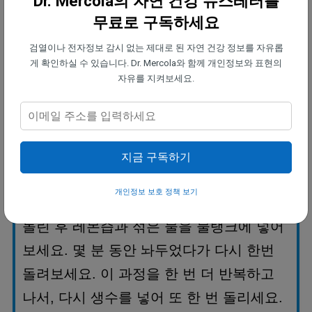
Dr. Mercola의 자연 건강 뉴스레터를
물 얼룩을 제거하고 세간을 빛나게 할 것입
무료로 구독하세요
니다
.
검열이나 전자정보 감시 없는 제대로 된 자연 건강 정보를 자유롭
게 확인하실 수 있습니다. Dr. Mercola와 함께 개인정보와 표현의
도마
—
굵은 소금을 도마에 뿌리고 나서
,
자유를 지켜보세요.
레몬을 잘라 문지름으로써
,
상쾌하게 하고
기름기를 제거해 보세요
.
이러한 팁은 나무
로 된 샐러드 그릇과 밀대에도 사용할 수 있
지금 구독하기
습니다
.
개인정보 보호 정책 보기
커피 메이커
—
생수로 한 번 커피메이커를
돌린 후 레몬즙과 섞은 물을 물탱크에 넣어
보세요
.
몇 분 동안 놔두었다가 다시 한번
돌려보세요
.
이 과정을 한 번 더 반복하고
나서
,
다시 생수를 넣어 또 한 번 돌리세요
.