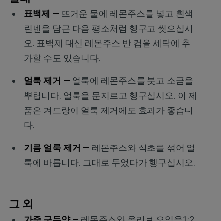
표백제 —
뜨거운 물에 레몬주스를 넣고 흰색
린넨을 담근 다음 평소처럼 헹구고 씻으십시
오. 표백제 대신 레몬주스 반 컵을 세탁에 추
가할 수도 있습니다.
얼룩 제거 —
얼룩에 레몬주스를 붓고 소금을
뿌립니다. 얼룩을 문지르고 헹구십시오. 이 제
품은 겨드랑이 얼룩 제거에도 효과가 좋습니
다.
기름 얼룩 제거 —
레몬주스와 식초를 섞어 얼
룩에 바릅니다. 그대로 두었다가 헹구십시오.
그 외
가죽 구두약 —
레몬주스와 올리브 오일을1:2