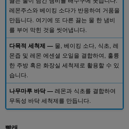
끓는 물이 담긴 냄비를 배수구에 붓습니다
.
레몬주스와 베이킹 소다가 반응하여 거품을
만듭니다
.
여기에 또 다른 끓는 물 한 냄비
를 부어 막힌 것을 씻어냅니다
.
다목적 세척제
—
물
,
베이킹 소다
,
식초
,
레
몬즙 및 레몬 에센셜 오일을 결합하여
,
훌륭
한 주방 혹은 화장실 세척제로 활용할 수 있
습니다
.
나무마루 바닥
—
레몬과 식초를 결합하여
무독성 바닥 세척제를 만듭니다
.
빨래