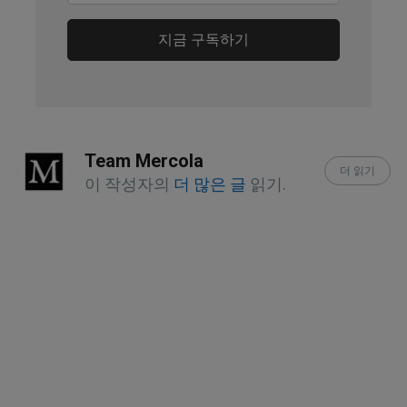
Journal of Agricultural and Food
Chemistry, 2008;56(15)
지금 구독하기
U.S. Department of Agriculture, Lemon
Juice, Raw
U.S. Department of Agriculture, Lemon
Team Mercola
더 읽기
Peel, Raw
이 작성자의
더 많은 글
읽기.
Frontiers and nutrition, 2022;
9(888745) Abstract
Stroke, 2000;31(10)
Oxidative Medicine and Cellular
Longevity, 2019;2019(548138)
International Journal of Preventive