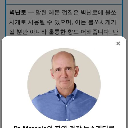
벽난로
—
말린 레몬 껍질은 벽난로에 불쏘
시개로 사용될 수 있으며
,
이는 불쏘시개가
될 뿐만 아니라 훌륭한 향도 더해줍니다
.
단
×
순히 사용 전에 며칠 동안 껍질을 벗겨서 말
려두세요
.
가구 윤택제
—
레몬 오일
,
레몬즙 및 올리
브 오일 혹은 호호바 오일을 혼합하여 수제
가구 윤택제를 만들 수 있습니다
.
간단하게
천으로 닦아 보세요
.
굳은 물 얼룩 제거
—
수도꼭지와 샤워 기구
에 자른 레몬을 문지르세요
.
이것은 딱딱한