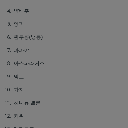
양배추
양파
완두콩(냉동)
파파야
아스파라거스
망고
가지
허니듀 멜론
키위