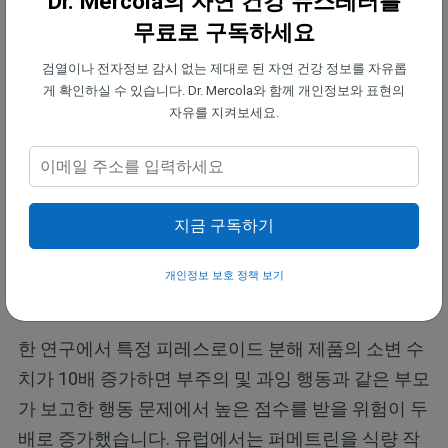
Dr. Mercola의 자연 건강 뉴스레터를
무료로 구독하세요
시금치의 경우, 샘플의 76%에서 퍼메트린 잔류물이
검열이나 전자정보 감시 없는 제대로 된 자연 건강 정보를 자유롭
검출되었습니다. 퍼메트린은 국화에서 발견되는 천
게 확인하실 수 있습니다. Dr. Mercola와 함께 개인정보와 표현의
연 화학 물질에서 추출한 합성 화학 물질인 피레스로
자유를 지켜보세요.
이드 살충제입니다.
동물 연구에 따르면 피레스로이드는 신경계, 면역계
지금 구독하기
및 생식계에 손상을 입힐 수 있으며, 캐나다 연구에
따르면 피레스로이드는 어린이의 행동 문제와 관련
개인정보 보호 정책 보기
이 있을 수 있다고 합니다.
한 연구에서 특정 피레스로이드 분해 제품의 소변 수
치가 10배 증가하면 부주의 및 과잉 행동과 같은 부모
가 보고한 행동 문제에서 높은 점수를 받을 위험이 두
배로 증가했습니다. 유럽에서는 퍼메트린을 식량 작