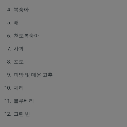
복숭아
배
천도복숭아
사과
포도
피망 및 매운 고추
체리
블루베리
그린 빈