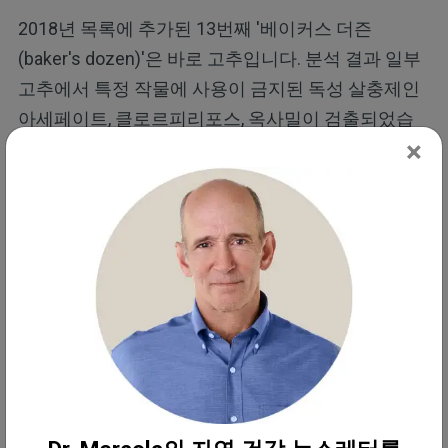
2018년 목록에 추가된 13번째 '베이커스 더즌
(baker's dozen)'은 바로 고추입니다. 분석 결과 일부
고추에서 특정 작물에 사용이 금지된 독성 살충제인
아세페이트, 클로르피리포스, 옥사밀이 검출되었습
×
니다. 이러한 살충제 성분이 잠재적으로 존재할 수 있
기 때문에 EWG는 고추를 자주 먹는다면 유기농 고추
를 구입하거나, 유기농 고추를 구할 수 없는 경우 조
리하면 잔류 살충제를 줄이는 데 도움이 될 수 있으므
로 최소한 먼저 조리할 것을 권장합니다.
참고로, '가장 더러운' 상위 6개 농산물(
딸기
,
시금치
,
복숭아
, 천도복숭아, 체리, 사과) 샘플의 98% 이상에
서 적어도 한 가지 이상의 농약이 검출되었으며, 시금
치는 다른 작물보다 무게 기준으로 잔류 농약이 1.8배
더 많이 함유되어 있었습니다.