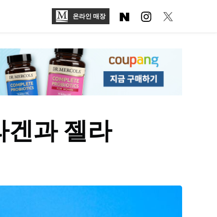
온라인 매장
라겐과 젤라