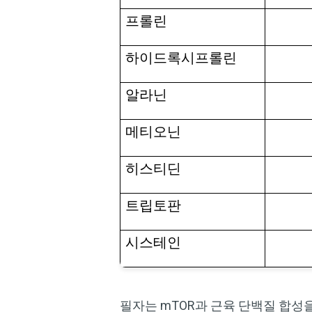
프롤린
하이드록시프롤린
알라닌
메티오닌
히스티딘
트립토판
시스테인
필자는 mTOR과 근육 단백질 합성