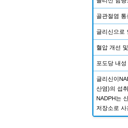
글리신 함량
골관절염 통
글리신으로 
혈압 개선 
포도당 내성
글리신이
NA
산염
)
의 섭
NADPH
는 
저장소로 