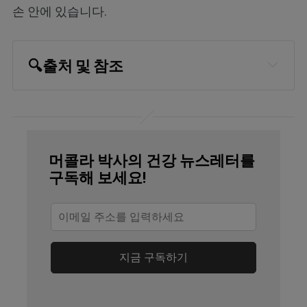
손 안에 있습니다.
🔍출처 및 참조
American Cancer Society, Key 
Statistics for Breast Cancer
Nature Communications volume 16, 
머콜라 박사의 건강 뉴스레터를
Article number: 2897 (2025)
구독해 보세요!
Cureus. 2022 Dec 8;14(12):e32309
Br J Sports Med. 2025 Jan 21:bjsports-
2024-108671
지금 구독하기