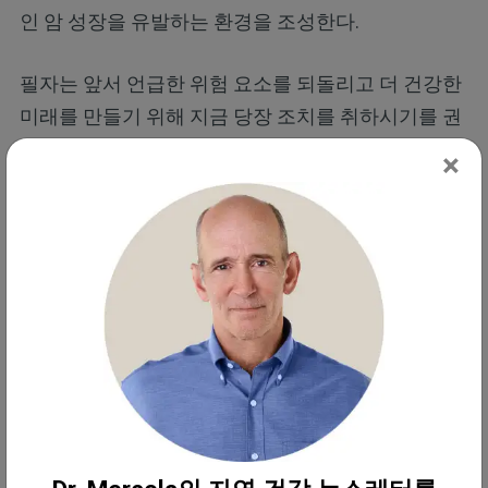
인 암 성장을 유발하는 환경을 조성한다.
필자는 앞서 언급한 위험 요소를 되돌리고 더 건강한
미래를 만들기 위해 지금 당장 조치를 취하시기를 권
장한다. 올바른 길로 이끌어줄 다섯 가지 전략을 소개
×
한다.
1. 리놀레산 섭취 줄이기 —
리놀레산(linoleic acid,
LA)은 식물성 기름과 가공식품에 흔히 함유된 유해한
지방의 일종으로 암 성장을 촉진하는 염증을 유발한
다. 식품 라벨을 꼼꼼히 확인하고 대두유, 옥수수기름,
해바라기유, 홍화씨유가 함유된 식품과 초가공식품
을 피해야 한다.
대신 목초사육 버터나 기버터, 또는 우지처럼 염증을