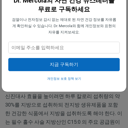
Dr. Mercola의 자연 건강 뉴스레터를
유발하지 않고 세포 건강을 보호하는 데 도움이 되는
무료로 구독하세요
건강한 지방을 선택하는 것이 좋다.
검열이나 전자정보 감시 없는 제대로 된 자연 건강 정보를 자유롭
게 확인하실 수 있습니다. Dr. Mercola와 함께 개인정보와 표현의
2. 지방 섭취량 조절하기 —
앞서 언급된 연구에서처
자유를 지켜보세요.
럼 지방을 과다 섭취하면 유방암 발병 위험과 강하게
연관되지만 지방을 완전히 제거하는 것은 현실적이
지도 않고 건강에도 좋지 않다. 핵심은 적절한 섭취이
다. 우리 몸은 정상적인 기능을 위해 여전히 지방이
지금 구독하기
필요하므로 균형 잡힌 식단을 유지하도록 노력해야
한다.
개인정보 보호 정책 보기
신진대사 효율을 높이려면 하루 칼로리 섭취량의 약
30%를 지방으로 섭취하되 전지방 생유제품을 포함
한 건강한 식품에서 지방을 섭취하도록 해야 한다. 이
는 필수 홀수 사슬 지방산인 C15:0
의 주요 공급원이