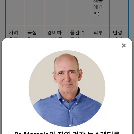
제품
에 따
라)
가려
극심
경미하
중간 수
피부 
만성
움증 
함
거나 중
준임
표면
적이
×
강도
간 수준
에서 
며 변
임
느껴
동성
짐
이 있
음
통증 
흔하
간헐적
흔하게 
대개 
만성
및 화
게 나
으로 나
나타남
발적
적인 
끈거
타남
타남
을 동
통증
림
반함
을 동
반함
pH
?? (?
상승된 
상승된 
정상
정상