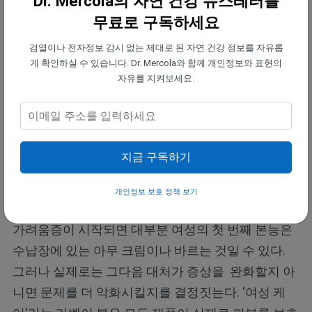
Dr. Mercola의 자연 건강 뉴스레터를
4.5)
상태 
상태 
무료로 구독하세요
(>4.5)
(>4.5)
검열이나 전자정보 감시 없는 제대로 된 자연 건강 정보를 자유롭
게 확인하실 수 있습니다. Dr. Mercola와 함께 개인정보와 표현의
유발 
항생
질 세척 
콘돔을 
비누 
자가
자유를 지켜보세요.
요인
제 및 
및 성 
사용하
및 세
면역 
호르
활동
지 않은 
제
및 호
몬
성관계
르몬
지금 구독하기
지금 당장 질 가려움증에 도움이 되는 조치
개인정보 보호 정책 보기
와 피해야 할 사항
가려움증이 시작되면 대부분 여성의 첫 번째 본능은
수납장에 있는 아무 크림이나 바르는 것일 수 있다.
그러나 실제로는 그다음 대처가 증상을 완화할지 아
니면 문제를 더 악화시킬지를 결정짓는다. '여성 케