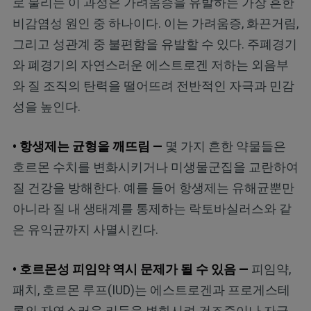
로 불리는 이 과정은 가려움증을 유발하는 가장 흔한
비감염성 원인 중 하나이다. 이는 가려움증, 화끈거림,
그리고 성관계 중 불편함을 유발할 수 있다. 주폐경기
와 폐경기의 자연스러운 에스트로겐 저하는 외음부
와 질 조직의 탄력을 떨어뜨려 전반적인 자극과 민감
성을 높인다.
• 항생제는 균형을 깨뜨림 —
몇 가지 흔한 약물들은
호르몬 수치를 변화시키거나 미생물군집을 교란하여
질 건강을 방해한다. 예를 들어 항생제는 유해균뿐만
아니라 질 내 생태계를 통제하는 락토바실러스와 같
은 유익균까지 사멸시킨다.
• 호르몬성 피임약 역시 문제가 될 수 있음 —
피임약,
패치, 호르몬 루프(IUD)는 에스트로겐과 프로게스테
론의 자연스러운 리듬을 변화시켜 건조증이나 자극