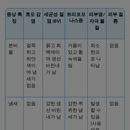
증상
특
효모
감
트리코모
피부
질
세균성 질
피부염/
나스증
징
염
환
염 (BV)
자극 물
질
분비
걸쭉
묽고 회
거품이 
최소
없음
물
하고 
백색이
있고 황
한으
하얀
며 생선 
녹색을 
로 나
색이
비린내
띰
타남
며 냄
가 남
새가 
없음
냄새
없음
강한 생
강한 퀴
발생
없음
선 비린
퀴한 냄
할 수 
내가 남
새가 남
있음 
(사용 