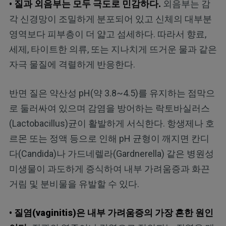
• 질과 외음부는 모두 극도로 민감하다.
외음부는 감
각 신경망이 조밀하게 분포되어 있고 신체의 대부분
영역보다 피부층이 더 얇고 섬세하다. 따라서 향료,
세제, 타이트한 의류, 또는 지나치게 뜨거운 물과 같은
자극 물질에 격렬하게 반응한다.
반면 질은 약산성 pH(약 3.8~4.5)를 유지하는 점막으
로 둘러싸여 있으며 감염을 방어하는 락토바실러스
(Lactobacillus)균이 활발하게 서식한다. 항생제나 호
르몬 또는 정액 등으로 인해 pH 균형이 깨지면 칸디
다(Candida)나 가드네렐라(Gardnerella) 같은 병원성
미생물이 과도하게 증식하여 내부 가려움증과 화끈
거림 및 분비물을 유발할 수 있다.
• 질염(vaginitis)은 내부 가려움증의 가장 흔한 원인