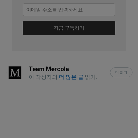
(Archived)
News-Medical.net, May 13, 2025
지금 구독하기
Biological Psychiatry, 1 August 2003, 
Volume 54, Issue 3, Pages 338-352
PLOS Medicine, 2025, 22(2): e1004532
Team Mercola
더 읽기
JAMA Psychiatry. 2023;80(7):690-699
이 작성자의
더 많은 글
읽기.