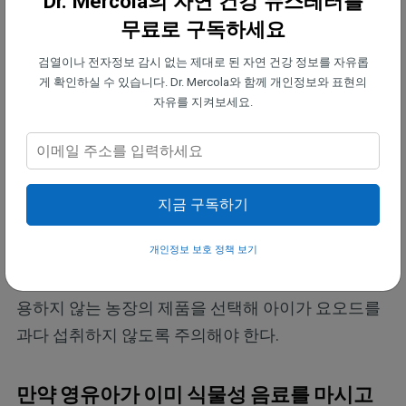
Dr. Mercola의 자연 건강 뉴스레터를
•이러한 유제품 지방은 다양한 만성 질환 위험 감소와
무료로 구독하세요
연관된다. —
OCFA 혈중 농도가 높을수록 제2형 당뇨
검열이나 전자정보 감시 없는 제대로 된 자연 건강 정보를 자유롭
병, 심혈관 질환, 비만, 지방간, 염증, 전체 사망 위험이
게 확인하실 수 있습니다. Dr. Mercola와 함께 개인정보와 표현의
낮아지는 것으로 보고돼 있다. 이러한 효과는 아몬드·
자유를 지켜보세요.
두유·귀리 음료에서는 기대할 수 없다.
•생유(raw milk)는 장 건강과 면역 기능을 자연스럽
게 돕는다. —
유기농 방목 환경에서 사육된 소의 생유
지금 구독하기
에는 소화와 면역 기능을 돕는 활성 효소, 유익균, 면
역 관련 성분이 포함돼 있다. 이는 초가공 식품으로는
개인정보 보호 정책 보기
제공할 수 없는 특성이다. 다만 요오드계 소독제를 사
용하지 않는 농장의 제품을 선택해 아이가 요오드를
과다 섭취하지 않도록 주의해야 한다.
만약 영유아가 이미 식물성 음료를 마시고