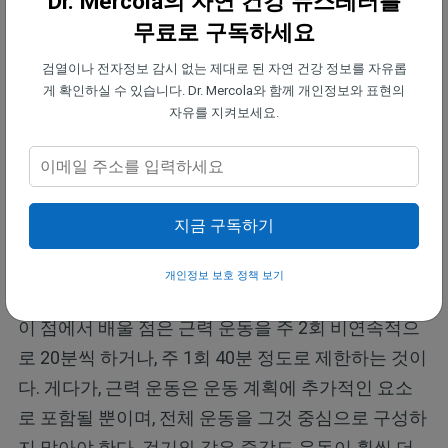
Dr. Mercola의 자연 건강 뉴스레터를
주당 130~140분 동안 근력 운동을 하면
, 운동의 장수
무료로 구독하세요
효과가 거의 운동을 하지 않는 것과 같은 수준으로 감
소한다. 즉, 주당 3~4시간 운동을 하면 장기적인 생존
검열이나 전자정보 감시 없는 제대로 된 자연 건강 정보를 자유롭
게 확인하실 수 있습니다. Dr. Mercola와 함께 개인정보와 표현의
율이 근력 운동을 전혀 하지 않는 사람들보다도 낮아
자유를 지켜보세요.
진다.
다시 말해, 지나친 고강도 운동을 하더라도 운동을 전
혀 하지 않는 사람들보다는 낫다. 그러나 아직 밝혀지
지금 구독하기
지 않은 어떤 이유로 인해 과도한 근력 운동은 운동을
하지 않는 것보다 오히려 더 해로울 수 있다.
개인정보 보호 정책 보기
이 점에서 배울 점은 근력 운동을 주 2회 비연속적으
로 20분씩 하거나, 주 1회 40분 정도로 제한하는 것이
다. 게다가, 근력 운동은 운동 계획에 추가적인 요소
로 포함될 뿐이며, 전체 운동을 그것 중심으로 구성하
지 말아야 한다. 걷기와 같은 중강도 운동이 훨씬 더