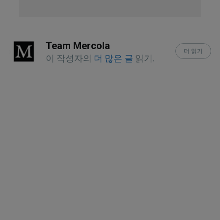
European Review of Aging and 
Physical Activity volume 18, Article 
Team Mercola
number: 23 (2021), Abstract
더 읽기
이 작성자의
더 많은 글
읽기.
Healthy People 2030, About the 
Workgroup
Sports Med. 2022; 52(8): 1939–1960, 
Abstract
Mo Med. 2023 Mar-Apr; 120(2): 155–
162, Figure 3
Cancer Manag Res. 2020; 12: 5597–
5605, Introduction
Compr Physiol. 2020 Jul 8; 10(3): 785–