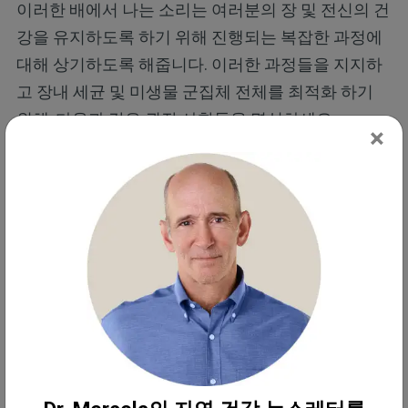
이러한 배에서 나는 소리는 여러분의 장 및 전신의 건
강을 유지하도록 하기 위해 진행되는 복잡한 과정에
대해 상기하도록 해줍니다. 이러한 과정들을 지지하
고 장내 세균 및 미생물 군집체 전체를 최적화 하기
위해, 다음과 같은 권장 사항들을 명심하세요.
×
해야
할
것
:
피해야
할
것
:
많은
양의
발효
식
절대적으로
필요로
품을
드세요
—
건
하지
않는
이상
,
항생
강에
이로운
선택안
제
를
피해보세요
.
항
에는
라씨
,
풀을
먹
생제를
사용한
경우
고
자란
소에서
생
에는
,
발효
식품
및
/
산한
유기농
발효
혹은
유산균
보조제
우유
(
케피어
)
및
낫
등으로
장내
유익균