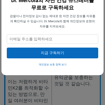
Dr. Mercola의 자연 건강 뉴스레터를
또
(
발효콩
),
김치
,
을
보충하도록
하세
무료로 구독하세요
발효
야채
등이
있
요
.
습니다
.
검열이나 전자정보 감시 없는 제대로 된 자연 건강 정보를 자유롭
또한
,
일부
연구원들
게 확인하실 수 있습니다. Dr. Mercola와 함께 개인정보와 표현의
스스로
발효
식품을
이
항생제에
의한
유
자유를 지켜보세요.
만드는
경우
,
비타
익균
파괴를
개선할
민
K2
를
다량으로
수
있는
방식들을
연
생산해내는
세균주
구하고
있긴
하지만
,
를
이용하여
최적화
가장
좋은
방법은
항
지금 구독하기
된
특별한
종균
배
상
장내
환경을
발효
양을
활용하는
것을
식품
및
/
혹은
고품질
개인정보 보호 정책 보기
고려해
보세요
.
의
유산균
보조제로
유익균을
보충하는
이는
저렴하게
비타
것일
것
같습니다
.
민
K2
를
최적화할
수
있는
방법으로
,
만
일
여러분이
비타민