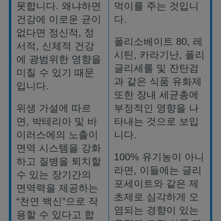
못합니다
.
왜냐하면
먹이를
주는
것입니
건강에
이로운
균이
다
.
없다면
정신적
,
정
폴리소베이트
80,
레
서적
,
신체적
건강
시틴
,
카라기난
,
폴리
에
광범위한
영향을
글리세롤
및
잔탄검
미칠
수
있기
때문
과
같은
식품
유화제
입니다
.
또한
장내
세균총에
위생
가설에
따르
부정적인
영향을
나
면
,
박테리아
및
바
타내는
것으로
보입
이러스에의
노출이
니다
.
면역
시스템을
강화
100%
유기농이
아니
하고
질병을
퇴치할
라면
,
이들에는
글리
수
있는
장기간의
포세이트와
같은
제
면역력을
제공하는
초제로
심각하게
오
“
천연
백신
”
으로
작
염되는
경향이
있는
용할
수
있다고
합