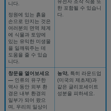
유전자
조작
식품
또
니다
.
한
포함될
수
있습니
정원에
있는
흙을
다
.
손으로
만지는
것은
여러분의
면역
체계
에
식물과
토양에
있는
유익한
미생물
을
일깨워주는
데
도움을
줄
수
있습
니다
.
창문을
열어보세요
농약
,
특히
라운드업
—
인류의
유구한
(
미국의
제초제
)
과
역사
동안
외부
환
같은
글리포세이트
경은
내부
환경의
성분을
피하세요
.
일부가
되어
왔으
며
,
우리의
일상이