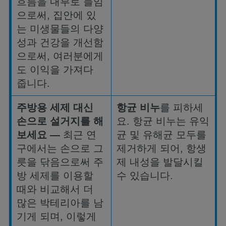
흐름을
내부로
들임
으로써
,
집안에
있
는
미생물들의
다양
성과
건강을
개선함
으로써
,
여러분에게
도
이익을
가져다
줍니다
.
주방용
세제
대신
항균
비누
를
피하세
손으로
설거지를
해
요
.
항균
비누는
유익
보세요
—
최근
연
균
및
유해균
모두를
구에서는
손으로
그
제거하게
되어
,
항생
릇을
닦음으로써
주
제
내성을
발달시킬
방
세제를
이용할
수
있습니다
.
때와
비교해서
더
많은
박테리아를
남
기게
되며
,
이렇게