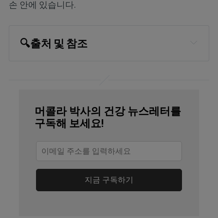
손 안에 있습니다.
🔍
출처 및 참조
TIME July 22, 2015
International Foundation for Functional 
Gastrointestinal Disorders (IFFGD), A 
머콜라 박사의 건강 뉴스레터를
Noisy Tummy: What Does it Mean?
구독해 보세요!
Scientific American January 21, 2002
International Journal of Peptides, 
Volume 2010 (2010), Article ID 820794, 
지금 구독하기
6 pages
Gut. 2015 May 18