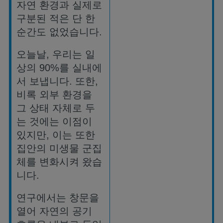
자연
환경과
실제로
구분된
적은
단
한
순간도
없었습니다
.
오늘날
,
우리는
일
상의
90%
를
실내에
서
보냅니다
.
또한
,
비록
외부
환경을
그
상태
자체로
두
는
것에는
이점이
있지만
,
이는
또한
집안의
미생물
군집
체를
변화시켜
왔습
니다
.
연구에서는
창문을
열어
자연의
공기