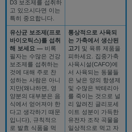
D3
보조제를
섭취하
고
있으시다면
이는
특히
중요합니다
.
유산균
보조제
(
프로
통상적으로
사육되
바이오틱스
)
를
섭취
는
가축에서
생산된
해
보세요
—
비록
고기
및
육류
제품을
필자는
수많은
건강
피하세요
.
집중가축
보조제를
섭취하는
사육시설
(CAFO)
에
것에
대해
주로
찬
서
사육되는
동물들
성하는
사람은
아니
은
낮은
양의
항생제
지만
(
왜냐하면
,
영
및
수많은
박테리아
양분의
대부분은
음
를
죽이는
것으로
널
식에서
얻어져야
한
리
알려진
글리포세
다고
생각하기
때문
이트
성분이
가득한
입니다
),
규칙적으
유전자
조작
곡물을
로
발효
식품을
먹
일상적으로
먹고
자