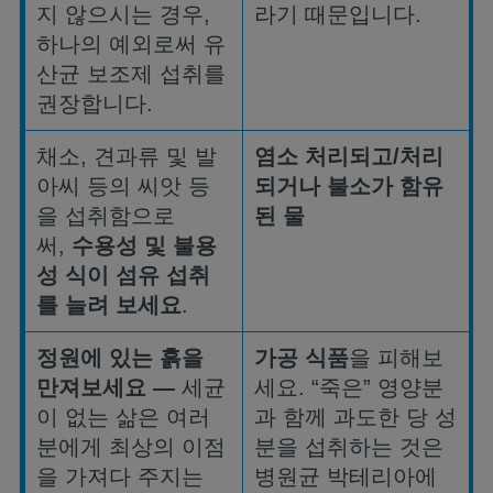
지
않으시는
경우
,
라기
때문입니다
.
하나의
예외로써
유
산균
보조제
섭취를
권장합니다
.
채소
,
견과류
및
발
염소
처리되고
/
처리
아씨
등의
씨앗
등
되거나
불소가
함유
을
섭취함으로
된
물
써
,
수용성
및
불용
성
식이
섬유
섭취
를
늘려
보세요
.
정원에
있는
흙을
가공
식품
을
피해보
만져보세요
—
세균
세요
. “
죽은
”
영양분
이
없는
삶은
여러
과
함께
과도한
당
성
분에게
최상의
이점
분을
섭취하는
것은
을
가져다
주지는
병원균
박테리아에