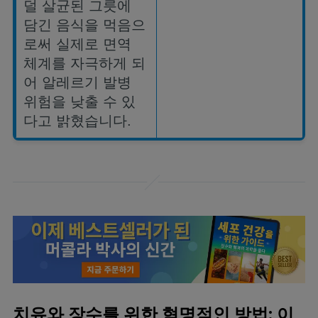
덜
살균된
그릇에
담긴
음식을
먹음으
로써
실제로
면역
체계를
자극하게
되
어
알레르기
발병
위험을
낮출
수
있
다고
밝혔습니다
.
치유와 장수를 위한 혁명적인 방법: 이