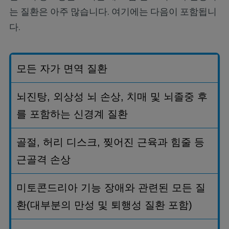
는 질환은 아주 많습니다. 여기에는 다음이 포함됩니
다.
모든
자가
면역
질환
뇌진탕
,
외상성
뇌
손상
,
치매
및
뇌졸중
후
를
포함하는
신경계
질환
골절
,
허리
디스크
,
찢어진
근육과
힘줄
등
근골격
손상
미토콘드리아
기능
장애
와
관련된
모든
질
환
(
대부분의
만성
및
퇴행성
질환
포함
)