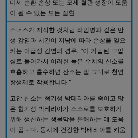
미세
순환
손상
또는
모세
혈관
성장이
도움
이
될
수
있는
모든
질환
소너스가
지적한
것처럼
라임병과
같은
만
성
감염과
시간이
지남에
따라
손상을
일으
키는
아급성
감염의
경우
, "
이
가압된
고압
실로
들어가서
이러한
높은
수치의
산소를
호흡하고
흡수하면
산소는
말
그대로
천연
항생제로
작용합니다
."
고압
산소는
혐기성
박테리아를
죽이고
많
은
혐기성
박테리아가
스스로를
보호하기
위해
생산하는
생물막을
분해하는
데
도움
이
됩니다
.
동시에
건강한
박테리아를
키움