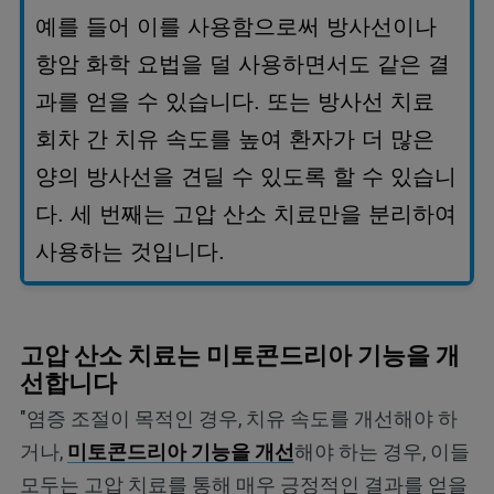
예를
들어
이를
사용함으로써
방사선이나
항암
화학
요법을
덜
사용하면서도
같은
결
과를
얻을
수
있습니다
.
또는
방사선
치료
회차
간
치유
속도를
높여
환자가
더
많은
양의
방사선을
견딜
수
있도록
할
수
있습니
다
.
세
번째는
고압
산소
치료만을
분리하여
사용하는
것입니다
.
고압 산소 치료는 미토콘드리아 기능을 개
선합니다
"염증 조절이 목적인 경우, 치유 속도를 개선해야 하
거나,
미토콘드리아 기능을 개선
해야 하는 경우, 이들
모두는 고압 치료를 통해 매우 긍정적인 결과를 얻을