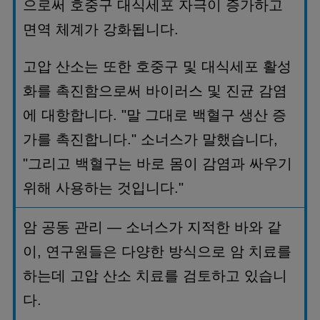
으로써
호중구
대식세포
자극이
증가하고
면역
체계가
강화됩니다
.
고압
산소는
또한
호중구
및
대식세포
활성
화를
촉진함으로써
바이러스
및
진균
감염
에
대항합니다
. "
말
그대로
백혈구
생산
증
가를
촉진합니다
."
소너스가
말했습니다
,
"
그리고
백혈구는
바로
몸이
감염과
싸우기
위해
사용하는
것입니다
."
암
공동
관리
—
소너스가
지적한
바와
같
이
,
연구원들은
다양한
방식으로
암
치료를
하는데
고압
산소
치료를
검토하고
있습니
다
.