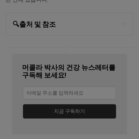
🔍
출처 및 참조
Cell April 3, 2024
University of Florida April 3, 2024
Medical Xpress April 4, 2024
머콜라 박사의 건강 뉴스레터를
구독해 보세요!
Salon March 23, 2023
Journal of Chemical Neuroanatomy 
September 2016; 75(Pt B): 43-51
지금 구독하기
Pathophysiology June 2013, Volume 
20, Issue 3, Pages 191-209