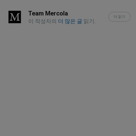
Rev Environ Health. 2015;30(2):99-116
Team Mercola
Journal of Chemical Neuroanatomy 
더 읽기
이 작성자의
더 많은 글
읽기.
September 2016, Volume 75, Part B, 
Pages 43-51
Cell July 12, 2021
Nat Rev Cancer. 2018 May 21
Cleveland Clinic Journal of Medicine 
December 2018, 85 (12) 928-930