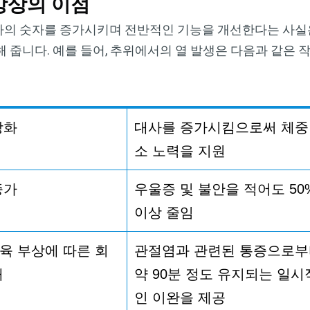
강상의 이점
아의 숫자를 증가시키며 전반적인 기능을 개선한다는 사실
 줍니다. 예를 들어, 추위에서의 열 발생은 다음과 같은 
강화
대사를
증가시킴으로써
체중
소
노력을
지원
증가
우울증
및
불안을
적어도
50
이상
줄임
육
부상에
따른
회
관절염과
관련된
통증으로부
대
약
90
분
정도
유지되는
일시
인
이완을
제공