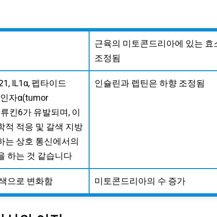
근육의 미토콘드리아에 있는 효
조정됨
, IL1α, 펩타이드
인슐린과 렙틴은 하향 조정됨
사인자α(tumor
와 인터류킨6가 유발되며, 이
학적 적응 및 갈색 지방
하는 상호 통신에서의
을 하는 것 같습니다
갈색으로 변화함
미토콘드리아의 수 증가