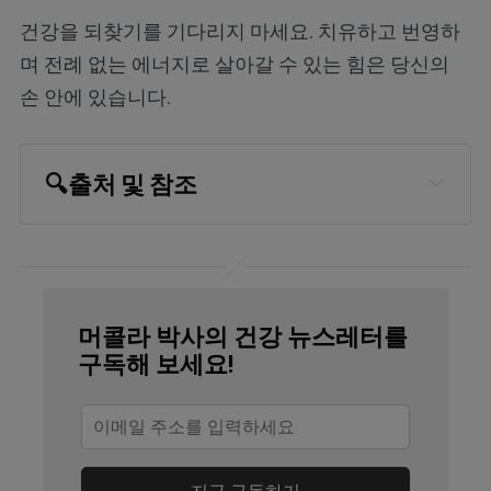
건강을 되찾기를 기다리지 마세요. 치유하고 번영하
며 전례 없는 에너지로 살아갈 수 있는 힘은 당신의
손 안에 있습니다.
🔍
출처 및 참조
NIH, Physiology, Sleep Stages
Science 18 October 2013: 342(6156); 
373-377
머콜라 박사의 건강 뉴스레터를
Sleep Health October 2018; 4(5): 448-
구독해 보세요!
455
Journal of the American Heart 
Association 2018 Jun 9;7(12). pii: 