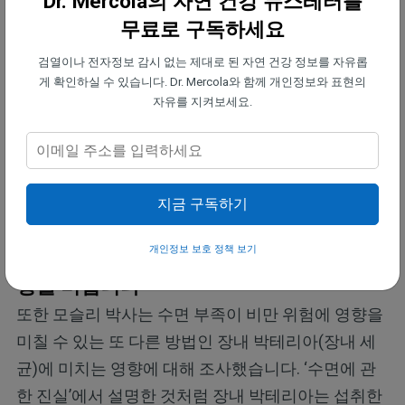
Dr. Mercola의 자연 건강 뉴스레터를
인해 7만 2,000건의 교통사고가 발생하여
무료로 구독하세요
800명의 미국인이 사망하고 4만 4,000명이
검열이나 전자정보 감시 없는 제대로 된 자연 건강 정보를 자유롭
부상을 입었습니다. 이는 문자 메시지와 음주
게 확인하실 수 있습니다. Dr. Mercola와 함께 개인정보와 표현의
자유를 지켜보세요.
운전으로 인한 사망자 수를 합친 것보다 많은
수치입니다. 단 하룻밤만 4~6시간밖에 못 잔
다고 해도 다음 날 명확한 사고 능력에 영향을
미칠 수 있습니다.
지금 구독하기
개인정보 보호 정책 보기
수면 부족은 여러분의 장내 박테리아에 영
향을 미칩니다
또한 모슬리 박사는 수면 부족이 비만 위험에 영향을
미칠 수 있는 또 다른 방법인 장내 박테리아(장내 세
균)에 미치는 영향에 대해 조사했습니다. ‘수면에 관
한 진실’에서 설명한 것처럼 장내 박테리아는 섭취한