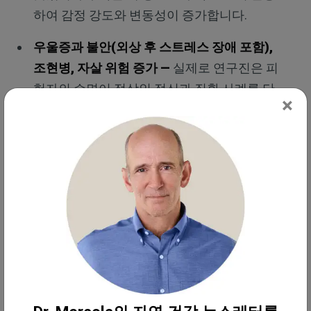
하여 감정 강도와 변동성이 증가합니다.
우울증과 불안(외상 후 스트레스 장애 포함),
조현병, 자살 위험 증가 —
실제로 연구진은 피
험자의 수면이 정상인 정신과 질환 사례를 단
×
한 건도 발견하지 못했습니다.
기억력 저하 및 새로운 것을 배우는 능력 감소
—
수면 부족 시에는 해마가 닫히기 때문에 새
로운 기억을 만드는 능력과 관련한 뇌 능력
40%가 부족해집니다.
생산성, 성능 및 창의력 저하
느려진 반응 시간과 도로와 직장에서의 사고
위험 증가 —
6시간 미만의 수면을 취하면 인
지 능력이 저하됩니다. 2013년 졸음운전으로