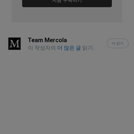
지금 구독하기
e008590
Forbes June 28, 2018
Indian Journal of Endocrinology and 
Team Mercola
Metabolism 2017; 21(5): 758-761, 
더 읽기
이 작성자의
더 많은 글
읽기.
Sleep Disturbances and Risk of 
Obesity and Type 2 Diabetes Mellitus
Neurobiology of Aging August 2014; 
35(8): 1813-1820
The Conversation March 17, 2015
Medical News Today September 30, 
2015
J Pain. 2013 Dec; 14(12): 1539–1552