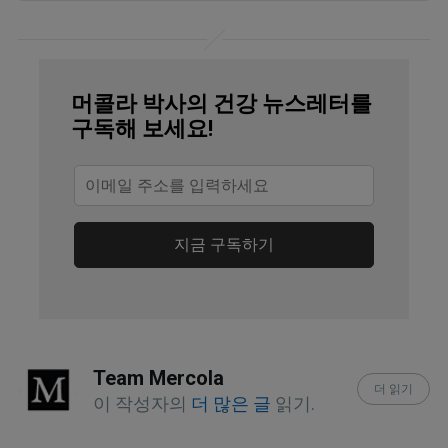
International Journal of Geriatric 
Psychiatry January 28, 2024
Lancet Neurol. 2012 Nov; 11(11): 
머콜라 박사의 건강 뉴스레터를
1006–1012
구독해 보세요!
The PROTECT Study
International Journal of Geriatric 
Psychiatry January 28, 2024, Abstract
지금 구독하기
International Journal of Geriatric 
Psychiatry January 28, 2024, Results
International Journal of Geriatric 
Team Mercola
Psychiatry January 28, 2024, 
더 읽기
이 작성자의
더 많은 글
읽기.
Discussion