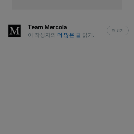
Neuroscience News, January 16, 2024
Centers for Disease Control and 
Team Mercola
Prevention, Data and Statistics About 
더 읽기
이 작성자의
더 많은 글
읽기.
ADHD
Social Cognitive and Affective 
Neuroscience, 2020; 15(7)
Nature Reviews Endocrinology, 
2021;17
JAMA Psychiatry, 2020;77(2)
Autism, 2008;12(3)
Lancet, 2009; 374(9698)