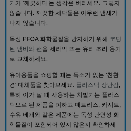
기
가
'
깨끗하다
'
는 생각은 버리세요
.
그렇지
않습니다
.
깨끗한 세탁물은 아무런 냄새가
나지 않습니다
.
독성
PFOA
화학물질을 방지하기 위해
코팅
된 냄비와 팬
을 세라믹 또는 유리 조리 용기
로 교체하세요
.
유아용품을 쇼핑할 때는 독소가 없는
'
친환
경
'
대체품을 찾아보세요
.
플라스틱 장난감
,
특히 이가 날 때 사용하는 치발기는 플라스
틱으로 된 제품을 피하고 매트리스
,
카시트
,
수유 베개와 같은 제품에는 독성 난연성 화
학물질이 포함되어 있지 않은지 확인하세