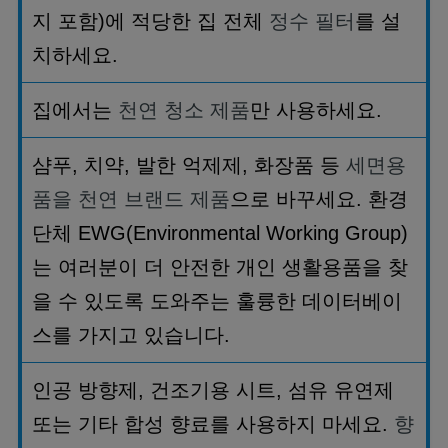
지 포함
)
에 적당한 집 전체
정수 필터
를 설
치하세요
.
집에서는
천연 청소 제품
만 사용하세요
.
샴푸
,
치약
,
발한 억제제
,
화장품 등
세면용
품을 천연 브랜드 제품
으로 바꾸세요
.
환경
단체
EWG(Environmental Working Group)
는 여러분이 더 안전한 개인 생활용품을 찾
을 수 있도록 도와주는 훌륭한 데이터베이
스를 가지고 있습니다
.
인공 방향제
,
건조기용 시트
,
섬유 유연제
또는 기타 합성 향료를 사용하지 마세요
.
향