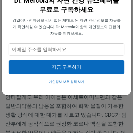
Dr. Mercola의 자연 건강 뉴스레터를
여러분이 복용하는 약물과 가까운 가족이 복용하는
무료로 구독하세요
약물에 대한 통제권은 여러분에게 있습니다.
검열이나 전자정보 감시 없는 제대로 된 자연 건강 정보를 자유롭
예를 들어, 음식과 음료를 통해 섭취하는 화학물질과
게 확인하실 수 있습니다. Dr. Mercola와 함께 개인정보와 표현의
자유를 지켜보세요.
사용하는 가정용품 및 개인 위생용품에서 피부를 통
해 흡수되는 화학물질을 이해하는 것이 중요합니다.
이러한 각 요소는 자녀의 발달과 장기적인 건강에 영
향을 미칠 수 있습니다. 지난 수십 년 동안 ADHD와 자
지금 구독하기
폐증의 유병률이 모두 급증했는데, 이는 환경에 문제
가 심각하게 발생하고 있음을 나타냅니다.
개인정보 보호 정책 보기
안타깝게도 우리 아이들은 아세트아미노펜과 같은
일반의약품의 남용을 포함하여 화학 물질이 가득한
생활 방식에 대한 대가를 치르고 있습니다. CDC가 임
산부에게 공식적으로 권장한 코로나 백신을 포함한
불필요한 약물이나 약물을 피하는 것이 좋습니다. 이