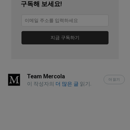
구독해 보세요!
National Geographic October 17, 2018
Cultures for Health, June 23, 2022
YouTube, May 15, 2021, Min 2:19
지금 구독하기
YouTube, May 15, 2021, Min 3:24
YouTube, May 15, 2021, Min 4:10
Team Mercola
Hypertension, 2022;79(5)
더 읽기
이 작성자의
더 많은 글
읽기.
YouTube, May 15, 2021, Min 3:02
Harvard School of Public Health, Salt
and Sodium
USA Today, October 18, 2018