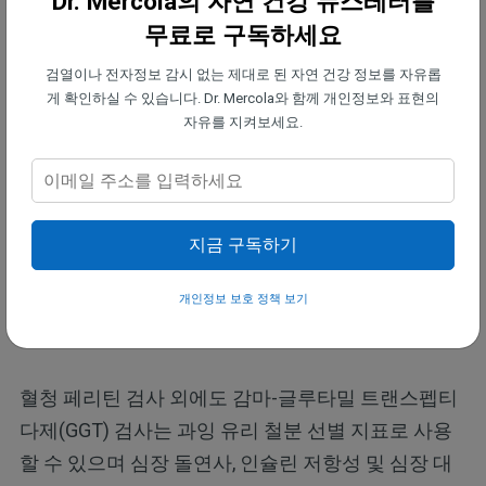
Dr. Mercola의 자연 건강 뉴스레터를
혈청 페리틴 검사라는 간단한
혈액 검사
를 통해 철분
무료로 구독하세요
수치를 확인할 수 있습니다. 필자는 이 검사가 사전
검열이나 전자정보 감시 없는 제대로 된 자연 건강 정보를 자유롭
예방적인 건강 검진의 일환으로 모든 사람이 정기적
게 확인하실 수 있습니다. Dr. Mercola와 함께 개인정보와 표현의
으로 받아야 하는 가장 중요한 검사 중 하나라고 생각
자유를 지켜보세요.
합니다. 여러분의 페리틴 수치가 낮으면 철분 수치도
낮다는 뜻입니다.
혈청 페리틴의 건강한 범위는 밀리리터당 20~80 나
지금 구독하기
노그램(ng/ml)입니다. 20ng/ml 미만은 철분이 부족
하다는 강력한 지표이며, 80ng/ml 이상은 과잉 철분
개인정보 보호 정책 보기
을 나타냅니다. 이상적인 범위는 40~60ng/ml입니다.
혈청 페리틴 검사 외에도 감마-글루타밀 트랜스펩티
다제(GGT) 검사는 과잉 유리 철분 선별 지표로 사용
할 수 있으며 심장 돌연사, 인슐린 저항성 및 심장 대