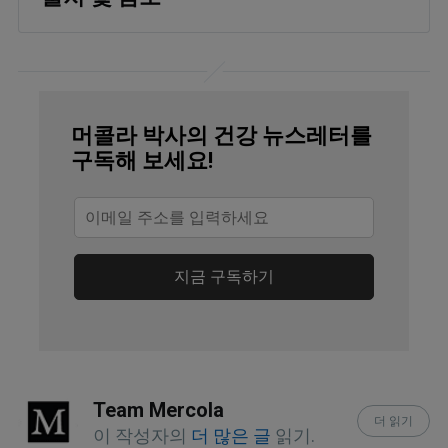
Alzheimer’s Association, Facts and
Figures, Quick Facts
J Alzheimers Dis. 2009 Oct; 18(2):
머콜라 박사의 건강 뉴스레터를
447–452
구독해 보세요!
EurekAlert April 19, 2023
Science Advances April 19, 2023
Science Advances April 19, 2023,
지금 구독하기
Abstract
Science Advances April 19, 2023,
Discussion
Team Mercola
더 읽기
J Biol Chem. 2021 Jan-Jun; 296:
이 작성자의
더 많은 글
읽기.