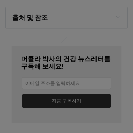
출처 및 참조
Front Med (Lausanne). 2022 Jun
27;9:922063.
Health Direct, Irritable bowel syndrome
머콜라 박사의 건강 뉴스레터를
(IBS)
구독해 보세요!
Beth Israel Deaconess Medical Center,
IBS vs IBD, April 1, 2020
Health Direct, Irritable bowel syndrome
지금 구독하기
(IBS)
Mount Sinai, Irritable bowel syndrome
NHS Informar, Síndrome del intestino