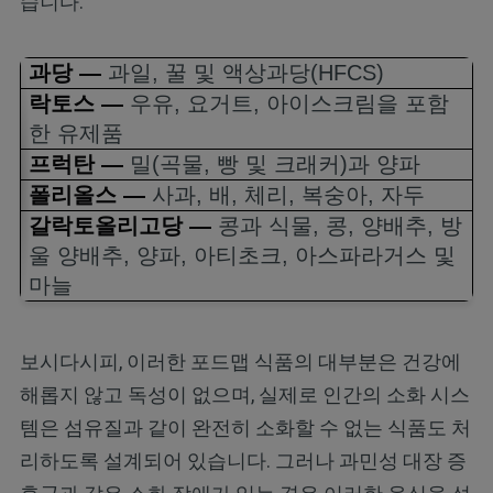
습니다.
과당
—
과일
,
꿀 및 액상과당
(HFCS)
락토스
—
우유
,
요거트
,
아이스크림을 포함
한 유제품
프럭탄
—
밀
(
곡물
,
빵 및 크래커
)
과 양파
폴리올스
—
사과
,
배
,
체리
,
복숭아
,
자두
갈락토올리고당
—
콩과 식물
,
콩
,
양배추
,
방
울 양배추
,
양파
,
아티초크
,
아스파라거스 및
마늘
보시다시피, 이러한 포드맵 식품의 대부분은 건강에
해롭지 않고 독성이 없으며, 실제로 인간의 소화 시스
템은 섬유질과 같이 완전히 소화할 수 없는 식품도 처
리하도록 설계되어 있습니다. 그러나 과민성 대장 증