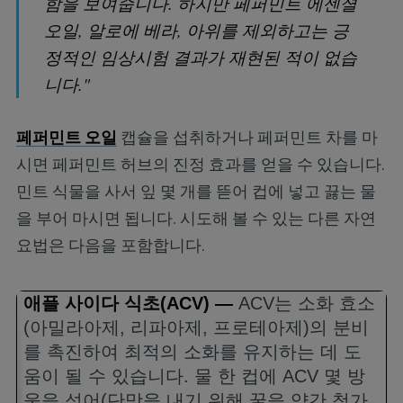
함을 보여줍니다. 하지만 페퍼민트 에센셜
오일, 알로에 베라, 아위를 제외하고는 긍
정적인 임상시험 결과가 재현된 적이 없습
니다."
페퍼민트 오일
캡슐을 섭취하거나 페퍼민트 차를 마
시면 페퍼민트 허브의 진정 효과를 얻을 수 있습니다.
민트 식물을 사서 잎 몇 개를 뜯어 컵에 넣고 끓는 물
을 부어 마시면 됩니다. 시도해 볼 수 있는 다른 자연
요법은 다음을 포함합니다.
애플 사이다 식초
(ACV)
—
ACV
는 소화 효소
(
아밀라아제
,
리파아제
,
프로테아제
)
의 분비
를 촉진하여 최적의 소화를 유지하는 데 도
움이 될 수 있습니다
.
물 한 컵에
ACV
몇 방
울을 섞어
(
단맛을 내기 위해 꿀을 약간 첨가