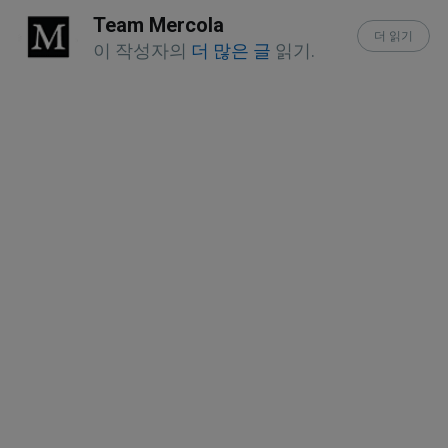
Team Mercola
irritable (IBS)
더 읽기
이 작성자의
더 많은 글
읽기.
Mount Sinai, Irritable bowel syndrome
Health Direct, Irritable bowel syndrome
(IBS)
Johns Hopkins Medicine, Irritable
Bowel Syndrome (IBS)
Beth Israel Deaconess Medical Center,
IBS vs IBD, April 1, 2020
Johns Hopkins Medicine, Irritable
Bowel Syndrome (IBS)
World J Gastroenterol. 2014 Jun 14;