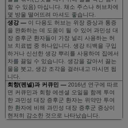
할 수 있음
)
마십니다
.
채소 주스나 허브차에
몇 방울 떨어뜨려 마셔도 좋습니다
.
생강
—
이 다용도 허브는 위장 증상과 통증
을 완화하는 데 도움이 될 수 있어 과민성 대
장 증후군 환자들이 가장 널리 사용하는 허
브 치료법 중 하나입니다
.
생강 티백을 구입
하거나 신선한 생강 뿌리를 사용하여 집에서
차를 끓일 수 있습니다
.
생강을 갈아서 끓는
물을 붓고
,
생강 조각을 걸러내고 마시면 됩
니다
.
회향
(
펜넬
)
과 커큐민
—
2016
년 연구에 따르
면 커큐민과 회향 에센셜 오일을 함께 투여
한 과민성 대장 증후군 환자는 위약만 투여
한 환자에 비해 과민성 대장 증후군 증상이
현저히 감소한 것으로 나타났습니다
.