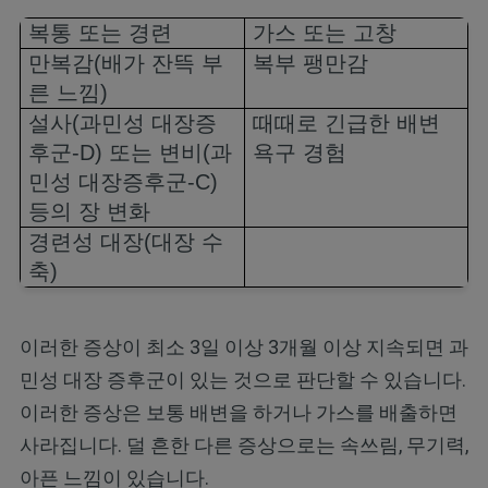
복통 또는 경련
가스 또는 고창
만복감
(
배가 잔뜩 부
복부 팽만감
른 느낌
)
설사
(
과민성 대장증
때때로 긴급한 배변
후군
-D)
또는 변비
(
과
욕구 경험
민성 대장증후군
-C)
등의 장 변화
경련성 대장(대장 수
축)
이러한 증상이 최소 3일 이상 3개월 이상 지속되면 과
민성 대장 증후군이 있는 것으로 판단할 수 있습니다.
이러한 증상은 보통 배변을 하거나 가스를 배출하면
사라집니다. 덜 흔한 다른 증상으로는 속쓰림, 무기력,
아픈 느낌이 있습니다.