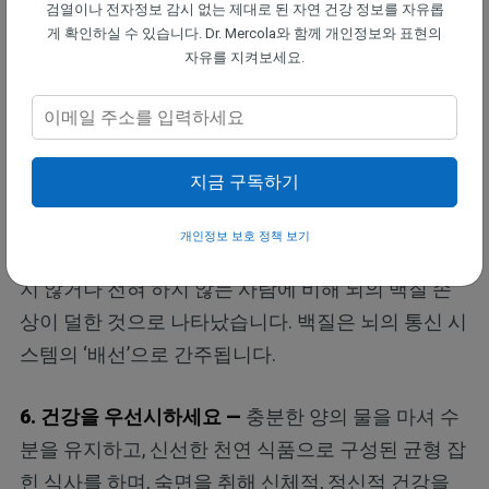
검열이나 전자정보 감시 없는 제대로 된 자연 건강 정보를 자유롭
서 벗어나게 하는 데 도움이 됩니다. 연구에 따르면
게 확인하실 수 있습니다. Dr. Mercola와 함께 개인정보와 표현의
자유를 지켜보세요.
규칙적인 운동은 인지 기능 저하 및 부정적인 신경 변
화와 같은 음주가 뇌에 미치는 일부 위험을 완화하는
데 도움이 될 수 있다고 합니다.
지금 구독하기
알코올 중독: 임상 및 실험 연구(Alcoholism: Clinical
& Experimental Research)에 발표된 연구에 따르면
개인정보 보호 정책 보기
규칙적으로 운동하는 장기 음주자는 운동을 거의 하
지 않거나 전혀 하지 않는 사람에 비해 뇌의 백질 손
상이 덜한 것으로 나타났습니다. 백질은 뇌의 통신 시
스템의 ‘배선’으로 간주됩니다.
6. 건강을 우선시하세요 —
충분한 양의 물을 마셔 수
분을 유지하고, 신선한 천연 식품으로 구성된 균형 잡
힌 식사를 하며, 숙면을 취해 신체적, 정신적 건강을