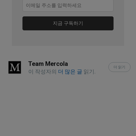
3, 2021
National Institute of Alcohol Abuse and 
지금 구독하기
Alcoholism, Alcohol Metabolism: An 
Update
National Institute of Alcohol Abuse and 
Alcoholism, Alcohol Metabolism: An 
Team Mercola
더 읽기
Update
이 작성자의
더 많은 글
읽기.
Alcohol Res Health. 2006; 29(4): 245–
254.
Alcohol Res. 2017; 38(2): 147–161.
Gastroenterology and Hepatology, 
2015;11(3)