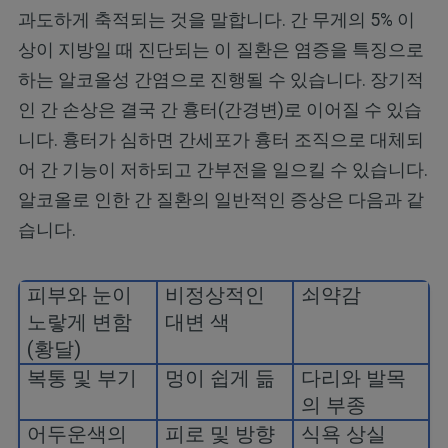
과도하게 축적되는 것을 말합니다. 간 무게의 5% 이
상이 지방일 때 진단되는 이 질환은 염증을 특징으로
하는 알코올성 간염으로 진행될 수 있습니다. 장기적
인 간 손상은 결국 간 흉터(간경변)로 이어질 수 있습
니다. 흉터가 심하면 간세포가 흉터 조직으로 대체되
어 간 기능이 저하되고 간부전을 일으킬 수 있습니다.
알코올로 인한 간 질환의 일반적인 증상은 다음과 같
습니다.
피부와 눈이
비정상적인
쇠약감
노랗게 변함
대변 색
(
황달
)
복통 및 부기
멍이 쉽게 듦
다리와 발목
의 부종
어두운색의
피로 및 방향
식욕 상실