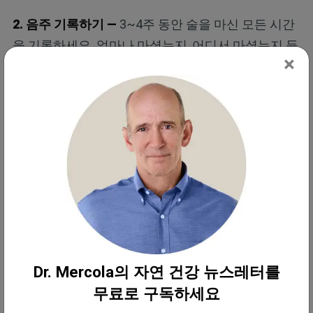
2. 음주 기록하기 —
3~4주 동안 술을 마신 모든 시간
을 기록하세요. 얼마나 마셨는지, 어디서 마셨는지 등
×
다른 정보도 포함하세요. 이렇게 하면 목표를 얼마나
잘 지키고 있는지, 의사나 다른 의료 전문가의 도움을
받아야 하는지 판단하는 데 도움이 됩니다.
3. 술에 대한 유혹을 없애세요 —
집에 있는 모든 술을
치우고, 술을 권하는 사람에게 거절하는 연습을 하세
요.
4. 천천히 마시기 —
술을 마실 경우, 천천히 마시고 술
과 술 사이에 30분~1시간 정도 쉬는 시간을 가집니
Dr. Mercola의 자연 건강 뉴스레터를
다.
무료로 구독하세요
5. 규칙적으로 운동하기 —
운동은 술에 대한 갈망에