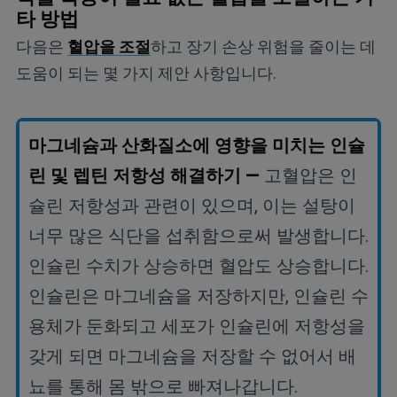
타 방법
다음은
혈압을 조절
하고 장기 손상 위험을 줄이는 데
도움이 되는 몇 가지 제안 사항입니다.
마그네슘과
산화질소에
영향을
미치는
인슐
린
및
렙틴
저항성
해결하기
—
고혈압은
인
슐린
저항성과
관련이
있으며
,
이는
설탕이
너무
많은
식단을
섭취함으로써
발생합니다
.
인슐린
수치가
상승하면
혈압도
상승합니다
.
인슐린은
마그네슘을
저장하지만
,
인슐린
수
용체가
둔화되고
세포가
인슐린에
저항성을
갖게
되면
마그네슘을
저장할
수
없어서
배
뇨를
통해
몸
밖으로
빠져나갑니다
.