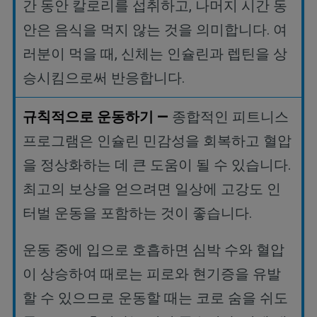
간 동안 칼로리를 섭취하고
,
나머지 시간 동
안은 음식을 먹지 않는 것을 의미합니다
.
여
러분이 먹을 때
,
신체는 인슐린과 렙틴을 상
승시킴으로써 반응합니다
.
규칙적으로
운동하기
—
종합적인 피트니스
프로그램은 인슐린 민감성을 회복하고 혈압
을 정상화하는 데 큰 도움이 될 수 있습니다
.
최고의
보상을
얻으려면
일상에
고강도
인
터벌
운동을
포함하는
것이
좋습니다
.
운동
중에
입으로
호흡하면
심박
수와
혈압
이
상승하여
때로는
피로와
현기증을
유발
할
수
있으므로
운동할
때는
코로
숨을
쉬도