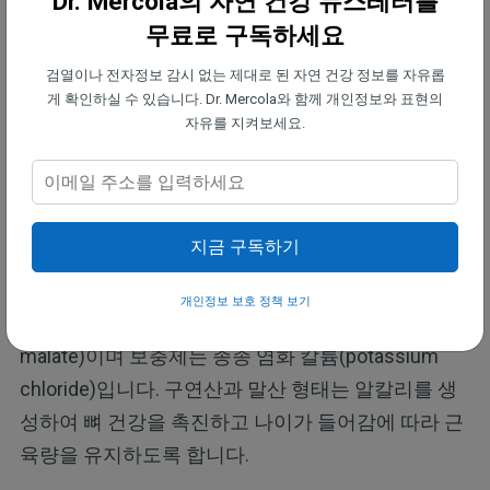
Dr. Mercola의 자연 건강 뉴스레터를
절염
무료로 구독하세요
검열이나 전자정보 감시 없는 제대로 된 자연 건강 정보를 자유롭
균형 잡힌 식단이 칼륨 수치를 향상시키는
게 확인하실 수 있습니다. Dr. Mercola와 함께 개인정보와 표현의
최선의 선택인 이유
자유를 지켜보세요.
식품에는 하나 이상의 영양소가 다양한 형태로 포함
되어 있기 때문에 보충제 대신 식품에서 영양분을 섭
취하는 것이 좋습니다.
지금 구독하기
예를 들어, 과일과 채소에서 발견되는 칼륨은 구연산
개인정보 보호 정책 보기
칼륨(potassium citrate) 또는 말산 칼륨(potassium
malate)이며 보충제는 종종 염화 칼륨(potassium
chloride)입니다. 구연산과 말산 형태는 알칼리를 생
성하여 뼈 건강을 촉진하고 나이가 들어감에 따라 근
육량을 유지하도록 합니다.