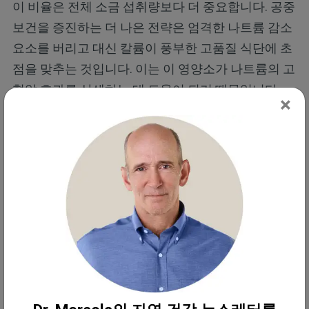
이 비율은 전체 소금 섭취량보다 더 중요합니다. 공중
보건을 증진하는 더 나은 전략은 엄격한 나트륨 감소
요소를 버리고 대신 칼륨이 풍부한 고품질 식단에 초
점을 맞추는 것입니다. 이는 이 영양소가 나트륨의 고
혈압 효과를 상쇄하는 데 도움이 되기 때문입니다.
×
나트륨과 칼륨 비율의 불균형은 고혈압으로 이어질
뿐만 아니라 다음과 같은 여러 다른 질병에도 영향을
미칠 수 있습니다.
신장
결석
기억력
감퇴
백내장
골다공증
발기
부전
위궤양
류마티스
관
위암