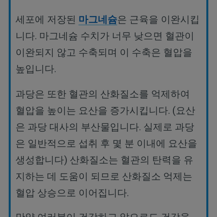
세포에
저장된
마그네슘
은
근육을
이완시킵
니다
.
마그네슘
수치가
너무
낮으면
혈관이
이완되지
않고
수축되며
이
수축은
혈압을
높입니다
.
과당은
또한
혈관의
산화질소를
억제하여
혈압을
높이는
요산을
증가시킵니다
. (
요산
은
과당
대사의
부산물입니다
.
실제로
과당
은
일반적으로
섭취
후
몇
분
이내에
요산을
생성합니다
)
산화질소는
혈관의
탄력을
유
지하는
데
도움이
되므로
산화질소
억제는
혈압
상승으로
이어집니다
.