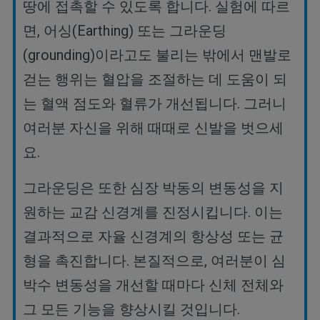
땅에
접촉할
수
있도록
합니다
.
실험에
따르
면
,
어싱
(Earthing)
또는
그라운딩
(grounding)
이라고도
불리는
밖에서
맨발로
걷는
행위는
혈압을
조절하는
데
도움이
되
는
혈액
점도와
혈류가
개선됩니다
.
그러니
여러분
자신을
위해
때때로
신발을
벗으세
요
.
그라운딩은 또한 심장 박동의 변동성을 지
원하는 교감 신경계를 진정시킵니다
.
이는
결과적으로 자율 신경계의 항상성 또는 균
형을 촉진합니다
.
본질적으로
,
여러분이 심
박수 변동성을 개선할 때마다 신체 전체와
그 모든 기능을 향상시킬 것입니다
.