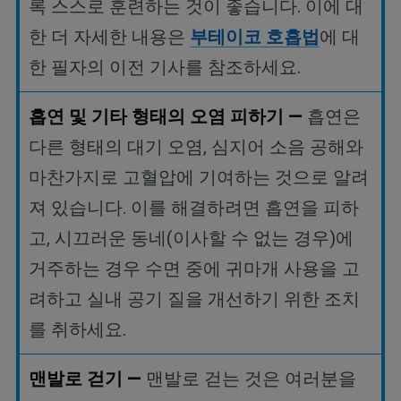
록
스스로
훈련하는
것이
좋습니다
.
이에
대
한
더
자세한
내용은
부테이코
호흡법
에
대
한
필자의
이전
기사를
참조하세요
.
흡연
및
기타
형태의
오염
피하기
—
흡연은
다른
형태의
대기
오염
,
심지어
소음
공해와
마찬가지로
고혈압에
기여하는
것으로
알려
져
있습니다
.
이를
해결하려면
흡연을
피하
고
,
시끄러운
동네
(
이사할
수
없는
경우
)
에
거주하는
경우
수면
중에
귀마개
사용을
고
려하고
실내
공기
질을
개선하기
위한
조치
를
취하세요
.
맨발로
걷기
—
맨발로
걷는
것은
여러분을