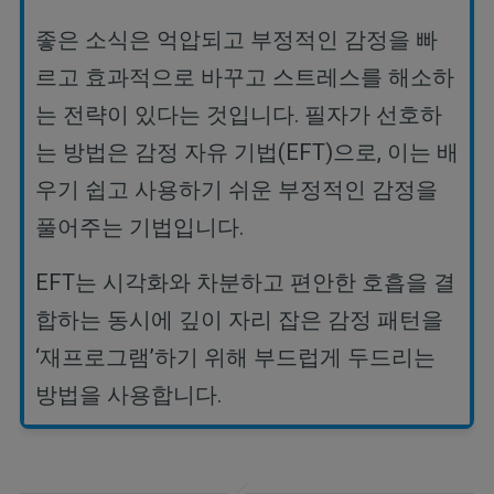
좋은
소식은
억압되고
부정적인
감정을
빠
르고
효과적으로
바꾸고
스트레스를
해소하
는
전략이
있다는
것입니다
.
필자가
선호하
는
방법은
감정
자유
기법
(EFT)
으로
,
이는
배
우기
쉽고
사용하기
쉬운
부정적인
감정을
풀어주는
기법입니다
.
EFT
는 시각화와 차분하고 편안한 호흡을 결
합하는 동시에 깊이 자리 잡은 감정 패턴을
‘
재프로그램
’
하기 위해 부드럽게 두드리는
방법을 사용합니다
.