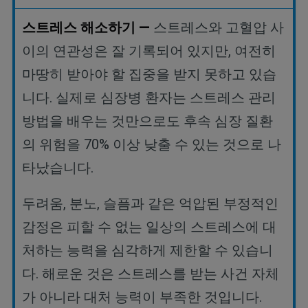
스트레스
해소하기
—
스트레스와
고혈압
사
이의
연관성은
잘
기록되어
있지만
,
여전히
마땅히
받아야
할
집중을
받지
못하고
있습
니다
.
실제로
심장병
환자는
스트레스
관리
방법을
배우는
것만으로도
후속
심장
질환
의
위험을
70%
이상
낮출
수
있는
것으로
나
타났습니다
.
두려움
,
분노
,
슬픔과 같은 억압된 부정적인
감정은 피할 수 없는 일상의 스트레스에 대
처하는 능력을 심각하게 제한할 수 있습니
다
.
해로운 것은 스트레스를 받는 사건 자체
가 아니라 대처 능력이 부족한 것입니다
.