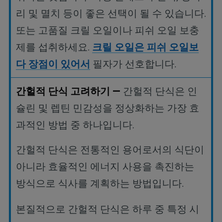
리
및
멸치
등이
좋은
선택이
될
수
있습니다
.
또는
고품질
크릴
오일이나
피쉬
오일
보충
제를
섭취하세요
.
크릴
오일은
피쉬
오일보
다
장점이
있어서
필자가
선호합니다
.
간헐적
단식
고려하기
—
간헐적
단식은
인
슐린
및
렙틴
민감성을
정상화하는
가장
효
과적인
방법
중
하나입니다
.
간헐적 단식은 전통적인 용어로서의 식단이
아니라 효율적인 에너지 사용을 촉진하는
방식으로 식사를 계획하는 방법입니다
.
본질적으로 간헐적 단식은 하루 중 특정 시