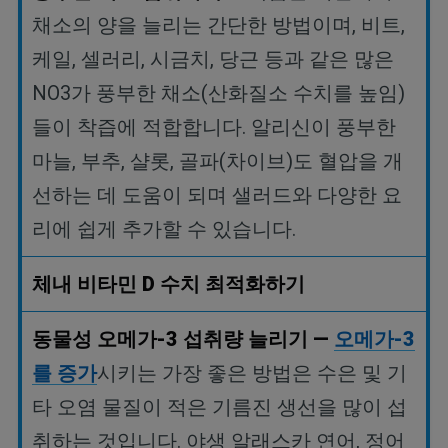
채소의
양을
늘리는
간단한
방법이며
,
비트
,
케일
,
셀러리
,
시금치
,
당근
등과
같은
많은
NO3
가
풍부한
채소
(
산화질소
수치를
높임
)
들이
착즙에
적합합니다
.
알리신이
풍부한
마늘
,
부추
,
샬롯
,
골파
(
차이브
)
도
혈압을
개
선하는
데
도움이
되며
샐러드와
다양한
요
리에
쉽게
추가할
수
있습니다
.
체내
비타민
D
수치
최적화하기
동물성
오메가
-3
섭취량
늘리기
—
오메가
-3
를
증가
시키는
가장
좋은
방법은
수은
및
기
타
오염
물질이
적은
기름진
생선을
많이
섭
취하는
것입니다
.
야생
알래스카
연어
,
정어