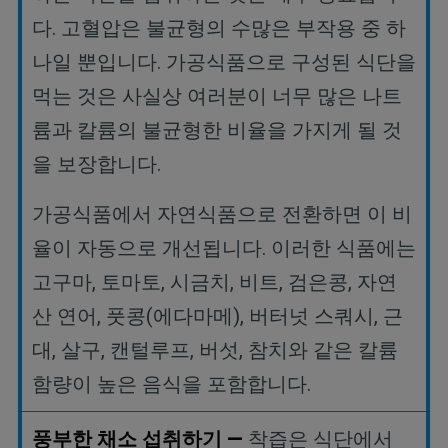
다
.
고혈압은 불균형의 수많은 부작용 중 하
나일 뿐입니다
.
가공식품으로 구성된 식단을
먹는 것은 사실상 여러분이 너무 많은 나트
륨과 칼륨의 불균형한 비율을 가지게 될 것
을 보장합니다
.
가공식품에서
자연식품으로
전환하면
이
비
율이
자동으로
개선됩니다
.
이러한
식품에는
고구마
,
토마토
,
시금치
,
비트
,
검은콩
,
자연
산
연어
,
풋콩
(
에다마메
),
버터넛
스쿼시
,
근
대
,
살구
,
캔털루프
,
버섯
,
참치와
같은
칼륨
함량이
높은
음식을
포함합니다
.
풍부한
채소
섭취하기
—
착즙은
식단에서