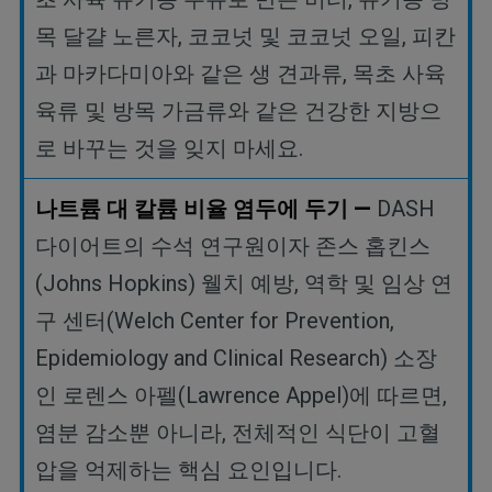
목
달걀
노른자
,
코코넛
및
코코넛
오일
,
피칸
과
마카다미아와
같은
생
견과류
,
목초
사육
육류
및
방목
가금류와
같은
건강한
지방으
로
바꾸는
것을
잊지
마세요
.
나트륨
대
칼륨
비율
염두에
두기
—
DASH
다이어트의 수석 연구원이자 존스 홉킨스
(Johns Hopkins)
웰치 예방
,
역학 및 임상 연
구 센터
(Welch Center for Prevention,
Epidemiology and Clinical Research)
소장
인 로렌스 아펠
(Lawrence Appel)
에 따르면
,
염분 감소뿐 아니라
,
전체적인 식단이 고혈
압을 억제하는 핵심 요인입니다
.