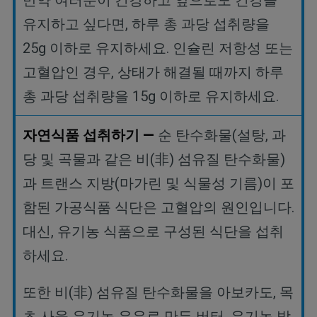
만약 여러분이 건강하고 앞으로도 건강을
유지하고 싶다면
,
하루 총 과당 섭취량을
25g
이하로 유지하세요
.
인슐린 저항성 또는
고혈압인 경우
,
상태가 해결될 때까지 하루
총 과당 섭취량을
15g
이하로 유지하세요
.
자연식품
섭취하기
—
순
탄수화물
(
설탕
,
과
당
및
곡물과
같은
비
(
非
)
섬유질
탄수화물
)
과
트랜스
지방
(
마가린
및
식물성
기름
)
이
포
함된
가공식품
식단은
고혈압의
원인입니다
.
대신
,
유기농
식품으로
구성된
식단을
섭취
하세요
.
또한
비
(
非
)
섬유질
탄수화물을
아보카도
,
목
초
사육
유기농
우유로
만든
버터
,
유기농
방