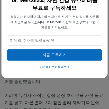
Dr. Mercola의 자연 건강 뉴스레터를
니다.
무료로 구독하세요
2017년, FDA는 편집되거나 조작된 DNA를 가진 동물
검열이나 전자정보 감시 없는 제대로 된 자연 건강 정보를 자유롭
게 확인하실 수 있습니다. Dr. Mercola와 함께 개인정보와 표현의
들을 약물로 분류하기 시작할 것이라고 발표했고, 그
자유를 지켜보세요.
러한 음식들에 라벨을 붙이는 것을 원하지 않는 생명
공학 업계의 반발을 불러일으켰습니다.
이에 앞서, 2015년 11월, FDA는 치누크(Chinook) 연
지금 구독하기
어의 성장을 촉진하는 유전자와 뱀장어 같은 바다 메
기의 '촉진제' 유전자를 포함한 서로 다른 두 물고기
개인정보 보호 정책 보기
의 DNA가 들어 있는 아쿠아바운티(AquaBounty) 연
어를 승인했습니다.
이러한 유전자 조작은 항상 성장 호르몬을 가진 물고
기를 낳고, 다른 연어보다 훨씬 빨리 자라기 때문에