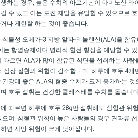
고생하는 경우
,
높은 수치의 아르기닌이 아미노산 라
킬 수 있고 이는 포진 재발을 유발할 수 있으므로 
거나 제한할 하는 것이 좋습니다
.
 식물성 오메가
-3
지방 알파
-
리놀렌산
(ALA)
을 함유
이는 항염증제이며 병리적 혈전 형성을 예방할 수 
 따르면
ALA
가 많이 함유된 식단을 섭취하는 사람
맥 심장 질환의 위험이 감소합니다
.
하루에 호두
4
개
 건강에 좋은
ALA
의 혈중 수치가 크게 증가하는 것
며 호두 섭취는 건강한 콜레스테롤 수치를 돕습니
에 따르면 하루에 호두
28g
만 섭취해도 심혈관 위
있으며
,
심혈관 위험이 높은 사람들의 경우 견과류 
하면 사망 위험이 크게 낮아집니다
.