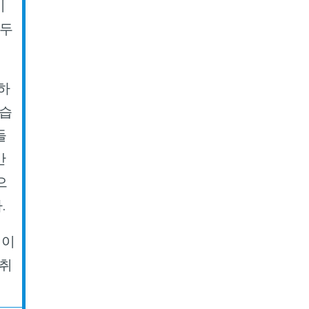
이
호두
하
있습
들
만
으
다
.
험이
섭취