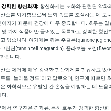
 강력한 항산화제
:
항산화제는 노화와 관련된 악화
산소를 퇴치함으로써 노화 속도를 조절하는 데 도
믿어지기 때문에 건강에 매우 중요합니다
.
호두는 일
 몇 가지 식품에만 들어있는 독특하고 강력한 항산
하고 있습니다
.
여기에는 퀴논 주글론
(quinone juglone
마그란딘
(tannin tellimagrandin),
플라보놀 모린
(flavo
포함됩니다
.
산소 제거에 매우 강력한 항산화제를 함유하고 있
호두를
“
놀라울 정도
”
라고 말했으며
,
연구에 따르면 
은 화학적으로 유발된 간 손상을 예방하는 데 도움
니다
.
구에서 연구진은 견과류
,
특히 호두가 강력한 항산화