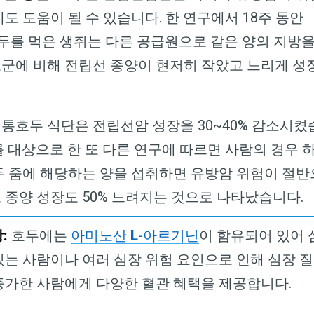
Dr. Mercola의 자연 건강 뉴스레터를 무
데도 도움이 될 수 있습니다
.
한 연구에서
18
주 동안
료로 구독하세요
두를 먹은 생쥐는 다른 공급원으로 같은 양의 지방
검열이나 전자정보 감시 없는 제대로 된 자연 건강 정보를 자유
군에 비해 전립선 종양이 현저히 작았고 느리게 성
롭게 확인하실 수 있습니다. Dr. Mercola와 함께 개인정보와 표
현의 자유를 지켜보세요.
 통호두 식단은 전립선암 성장을
30~40%
감소시켰
 대상으로 한 또 다른 연구에 따르면 사람의 경우 
두 줌에 해당하는 양을 섭취하면 유방암 위험이 절반
지금 구독하기
 종양 성장도
50%
느려지는 것으로 나타났습니다
.
개인정보 보호 정책 보기
강
:
호두에는
아미노산
L
-
아르기닌
이 함유되어 있어 
있는 사람이나 여러 심장 위험 요인으로 인해 심장 
증가한 사람에게 다양한 혈관 혜택을 제공합니다
.