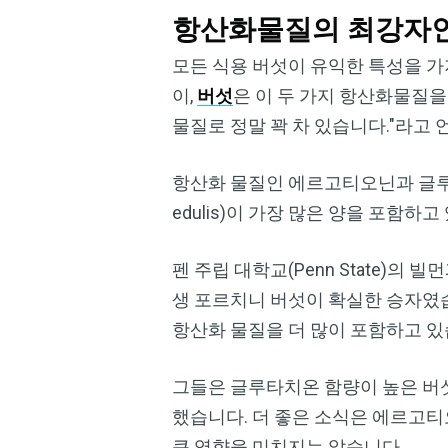
항산화물질의 최강자인
모든 식용 버섯이 유익한 특성을 가지
이,
버섯
은 이 두 가지 항산화물질을
물질로 정말 꽉 차 있습니다."라고 
항산화 물질인 에르고티오닌과 글루타
edulis)이 가장 많은 양을 포함하고
펜 주립 대학교(Penn State)의
생 포르치니 버섯이 확실한 승자였
항산화 물질을 더 많이 포함하고 있
그들은 글루타치온 함량이 높은 버
했습니다. 더 좋은 소식은 에르고티
큰 영향을 미치지는 않습니다.