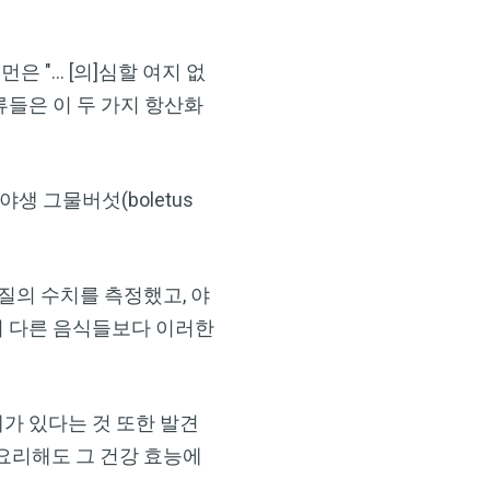
은 "… [의]심할 여지 없
류들은 이 두 가지 항산화
 그물버섯(boletus
물질의 수치를 측정했고, 야
의 다른 음식들보다 이러한
가 있다는 것 또한 발견
요리해도 그 건강 효능에