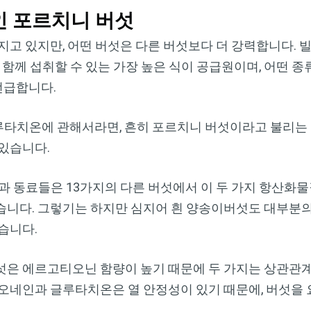
Dr. Mercola의 자연 건강 뉴스레터를 무
 포르치니 버섯
료로 구독하세요
고 있지만, 어떤 버섯은 다른 버섯보다 더 강력합니다. 빌먼
검열이나 전자정보 감시 없는 제대로 된 자연 건강 정보를 자유
 함께 섭취할 수 있는 가장 높은 식이 공급원이며, 어떤 종
롭게 확인하실 수 있습니다. Dr. Mercola와 함께 개인정보와 표
언급합니다.
현의 자유를 지켜보세요.
치온에 관해서라면, 흔히 포르치니 버섯이라고 불리는 야생
 있습니다.
지금 구독하기
 빌먼과 동료들은 13가지의 다른 버섯에서 이 두 가지 항산화
습니다. 그렇기는 하지만 심지어 흰 양송이버섯도 대부분
개인정보 보호 정책 보기
습니다.
섯은 에르고티오닌 함량이 높기 때문에 두 가지는 상관관계
오네인과 글루타치온은 열 안정성이 있기 때문에, 버섯을 