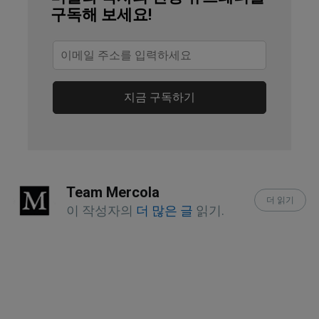
구독해 보세요!
Chronobiology, Melatonin History
Frontiers in Endocrinology, 2019; 
doi.org/10.3389/fendo.2019.00249
지금 구독하기
You and Your Hormones, Melatonin
Cochrane Database Systematic 
Review, 2002;(2)
Team Mercola
더 읽기
Cleveland Clinic, November 20, 2020
이 작성자의
더 많은 글
읽기.
Nature Reviews Genetics, 2011;12:56
Cleveland Clinic, November 20, 2020, 
Artificial Intelligence section