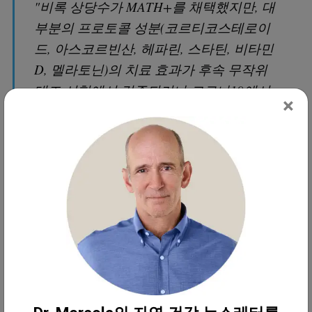
"비록 상당수가 MATH+를 채택했지만, 대
부분의 프로토콜 성분(코르티코스테로이
드, 아스코르빈산, 헤파린, 스타틴, 비타민
D, 멜라토닌)의 치료 효과가 후속 무작위
대조 시험에서 검증되거나 코로나19에서
×
대규모 관찰 데이터 세트를 통해 더욱 강
력하게 뒷받침된 후에야 주로 나타났습니
다(Entrenas Castillo et al., 2020;Horby et
al., 2020;Jehi et al., 2020;Nadkarni et al.,
2020;Rodriguez-Nava et al., 2020;Zhang et
al., 2020a;Zhang et al., 2020b).
대량의 보충 증거에도 불구하고 입원 환자
들을 위한 MATH+ 프로토콜은 아직 널리
퍼지지 않았습니다."