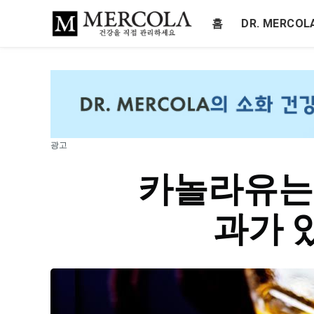
홈
DR. MERCO
광고
카놀라유는
과가 