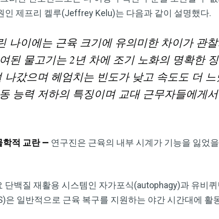
Dr. Mercola의 자연 건강 뉴스레터를 무
제프리 켈루(Jeffrey Kelu)는 다음과 같이 설명했다.
료로 구독하세요
 어린 나이에는 근육 크기에 유의미한 차이가 관
검열이나 전자정보 감시 없는 제대로 된 자연 건강 정보를 자유
여된 물고기는 2년 차에 조기 노화의 명확한 징
롭게 확인하실 수 있습니다. Dr. Mercola와 함께 개인정보와 표
현의 자유를 지켜보세요.
덜 나갔으며 헤엄치는 빈도가 낮고 속도도 더 느
동 능력 저하의 특징이며 교대 근무자들에게서
지금 구독하기
물학적 교란 —
연구진은 근육의 내부 시계가 기능을 잃었을 
개인정보 보호 정책 보기
 단백질 재활용 시스템인 자가포식(autophagy)과 유
ystem, UPS)은 일반적으로 근육 복구를 지원하는 야간 시간대에