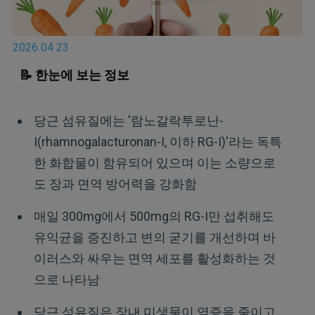
2026 04 23
📝 한눈에 보는 정보
당근 섬유질에는 '람노갈락투로난-
I(rhamnogalacturonan-I, 이하 RG-I)'라는 독특
한 화합물이 함유되어 있으며 이는 소량으로
도 장과 면역 방어력을 강화함
매일 300mg에서 500mg의 RG-I만 섭취해도
유익균을 증진하고 변의 굳기를 개선하며 바
이러스와 싸우는 면역 세포를 활성화하는 것
으로 나타남
당근 섬유질은 장내 미생물이 염증을 줄이고