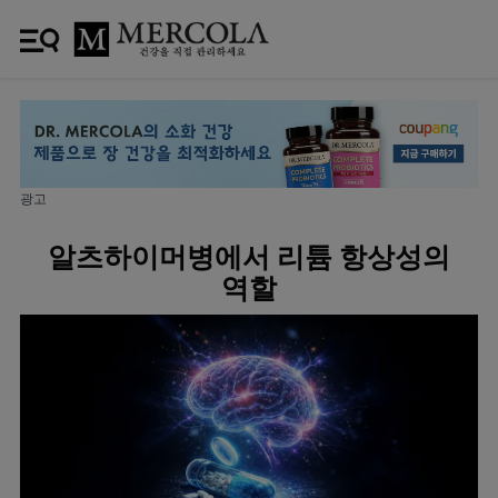
광고
알츠하이머병에서 리튬 항상성의
역할