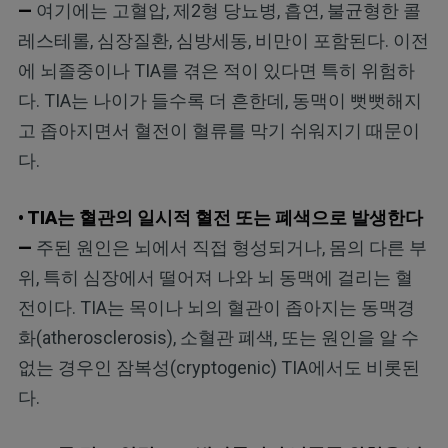
—
여기에는 고혈압, 제2형 당뇨병, 흡연, 불균형한 콜
레스테롤, 심장질환, 심방세동, 비만이 포함된다. 이전
에 뇌졸중이나 TIA를 겪은 적이 있다면 특히 위험하
다. TIA는 나이가 들수록 더 흔한데, 동맥이 뻣뻣해지
고 좁아지면서 혈전이 혈류를 막기 쉬워지기 때문이
다.
• TIA는 혈관의 일시적 혈전 또는 폐색으로 발생한다
—
주된 원인은 뇌에서 직접 형성되거나, 몸의 다른 부
위, 특히 심장에서 떨어져 나와 뇌 동맥에 걸리는 혈
전이다. TIA는 목이나 뇌의 혈관이 좁아지는 동맥경
화(atherosclerosis), 소혈관 폐색, 또는 원인을 알 수
없는 경우인 잠복성(cryptogenic) TIA에서도 비롯된
다.