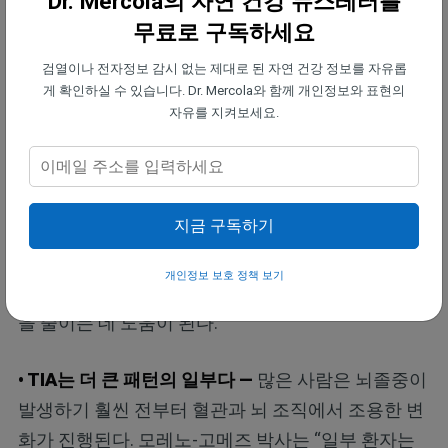
Dr. Mercola의 자연 건강 뉴스레터를
제2형 당뇨병, 비만, 고혈압 같은 만성 질환이 있고 특
무료로 구독하세요
히 50세 이상이라면 위험 구간에 있다. 흡연과 신체
검열이나 전자정보 감시 없는 제대로 된 자연 건강 정보를 자유롭
활동 부족도 위험을 높이며, 의료 병력만큼이나 일상
게 확인하실 수 있습니다. Dr. Mercola와 함께 개인정보와 표현의
자유를 지켜보세요.
습관이 중요해진다.
• 생활습관 변화는 측정 가능한 차이를 만든다 —
TIA
회복은 단지 쉬는 것이 아니라 삶의 방식을 바꾸는 일
지금 구독하기
이다. 여기에는 금연, 더 건강한 식단 채택, 그리고 활
동 유지가 포함된다. 이런 변화는 혈류를 정상화하고,
개인정보 보호 정책 보기
심장 리듬을 안정시키며, 혈전 형성에 기여하는 염증
을 줄이는 데 도움이 된다.
• TIA는 더 큰 패턴의 일부다 —
많은 사람은 뇌졸중이
발생하기 훨씬 전부터 혈관과 뇌 조직에서 조용한 변
화가 진행된다. 모레노-고메즈 박사는 “일부 환자는