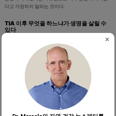
다고 가정하지 말라는 것이다.
TIA 이후 무엇을 하느냐가 생명을 살릴 수
있다
×
유타대학교 헬스(University of Utah Health)의 기사
에서 의사들은 TIA의 진짜 위험은 증상이 사라진 뒤
시작된다고 강조한다. 대부분은 몇 분 만에 다시 괜찮
아졌다고 느껴 행동하지 않지만, 그것이 가장 위험한
태도다. 신경과 전문의 베로니카 모레노-고메즈
(Veronica Moreno-Gomez) 박사에 따르면 “TIA 증상
을 알아차리는 것은 매우 중요하며, 이는 임박한 허혈
성 뇌졸중의 경고 신호로 간주되기 때문이다.” 그 경
고는 무시해서는 안 된다.
• 위험요인을 알면 다음 뇌졸중을 막을 힘이 생긴다 —