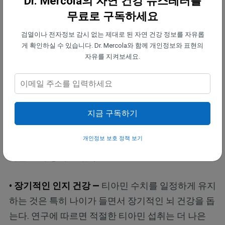
Dr. Mercola의 자연 건강 뉴스레터를
• 신경 기능 —
티아민은 중앙 신경계를 지원하는 방식
무료로 구독하세요
때문에 때때로 '항스트레스' 비타민이라고 불린다. 티
검열이나 전자정보 감시 없는 제대로 된 자연 건강 정보를 자유롭
아민은 건강한 신경 세포를 유지하도록 돕고 신경계
게 확인하실 수 있습니다. Dr. Mercola와 함께 개인정보와 표현의
가 적절하게 기능하도록 유지한다.
자유를 지켜보세요.
근위축성 측삭 경화증(ALS)과 같은 질환의 경우 뇌와
말초 신경의 티아민 수치가 60%나 떨어져 포도당 대
사에 중대한 장애를 초래한다.
또한 고용량의 티아민
지금 구독하기
과 비오틴이 뇌의 에너지 처리 능력을 복구함으로써
개인정보 보호 정책 보기
헌팅턴병의 신경 손상을 되돌리는 데 도움이 될 수 있
다는 조기 증거도 있다.
• 장기적인 인지 건강 —
티아민 수치를 일정하게 유지
하는 것은 특히 나이가 들면서 장기적인 뇌 건강을 돕
는다. 연구에 따르면 적절한 티아민 섭취는 더 나은