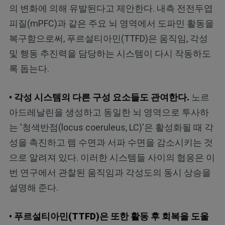
의 변화에 의해 유발된다고 제안한다. 내측 전전두엽
피질(mPFC)과 같은 주요 뇌 영역에서 도파민 활동을
복구함으로써, 푸르설티아민(TTFD)은 움직임, 각성
및 행동 추진력을 담당하는 시스템이 다시 작동하도
록 돕는다.
• 각성 시스템의 다른 구성 요소들도 관여한다.
노르
아드레날린을 생성하고 동일한 뇌 영역으로 투사하
는 '청색반점(locus coeruleus, LC)'은 활성화될 때 각
성을 촉진하고 렘 수면과 서파 수면을 감소시키는 것
으로 알려져 있다. 이러한 시스템들 사이의 협응은 이
번 연구에서 관찰된 움직임과 각성도의 동시 상승을
설명해 준다.
• 푸르설티아민(TTFD)은 또한 활동 후 회복을 도울