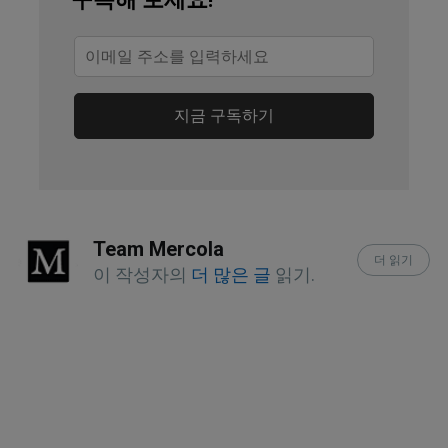
2025
Mamavation June 3, 2021
UT Health San Antonio, Hoffman 
지금 구독하기
Program for Chemical Intolerance 
June 8, 2023
Team Mercola
더 읽기
이 작성자의
더 많은 글
읽기.