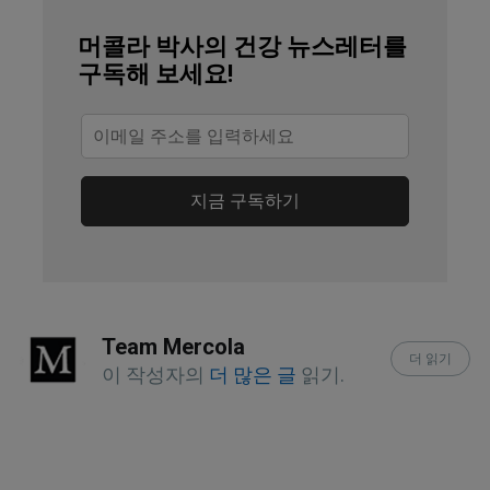
Front Aging. 2025 Mar 19;6:1490124
머콜라 박사의 건강 뉴스레터를
구독해 보세요!
Clin Interv Aging. 2009 Aug 3;4:319-330
Curr Opin Endocrinol Diabetes Obes. 
2022 Dec 8;30(1):65-71
지금 구독하기
BMJ. 2020 Jan 8;368:l6669
Maturitas Volume 140, October 2020, 
Pages 55-63
Team Mercola
Int J Endocrinol. 2017 Sep 
더 읽기
이 작성자의
더 많은 글
읽기.
12;2017:7454376
National Heart, Lung, and Blood 
Institute, How Smoking Affects the 