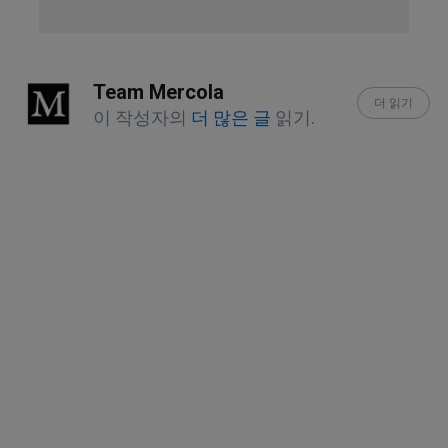
BS Spange, “About Us”
Azure Advanced Aesthetics, 
Team Mercola
더 읽기
“Frequently Asked Questions About 
이 작성자의
더 많은 글
읽기.
the BS Brace”
Mackay Ingrown Toenail Clinic, “Non-
Surgical Treatments”
OrthoInfo, “Ingrown Toenail”