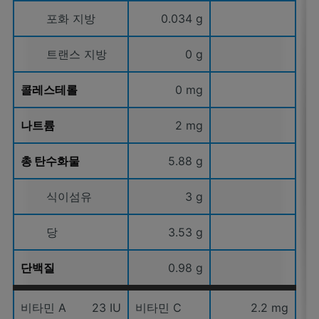
포화 지방
0.034 g
트랜스 지방
0 g
콜레스테롤
0 mg
나트륨
2 mg
총 탄수화물
5.88 g
식이섬유
3 g
당
3.53 g
단백질
0.98 g
비타민 A
23 IU
비타민 C
2.2 mg