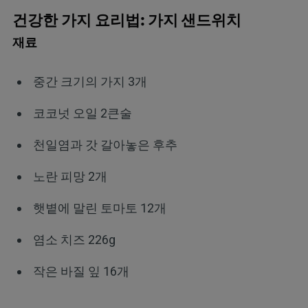
건강한 가지 요리법
: 가지 샌드위치
재료
중간 크기의 가지 3개
코코넛 오일 2큰술
천일염과 갓 갈아놓은 후추
노란 피망 2개
햇볕에 말린 토마토 12개
염소 치즈 226g
작은 바질 잎 16개