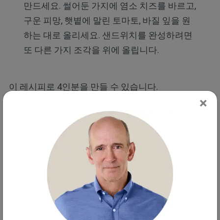
만드세요. 썰어둔 가지에 염소 치즈를 바르고,
구운 피망, 햇볕에 말린 토마토, 바질 잎을 원
하는 대로 올리세요. 샌드위치를 완성하려면
또 다른 가지 조각을 위에 올립니다.
이 레시피로 4인분을 만들 수 있습니다.
×
(출처: 닥터머콜라의
영양 유형에 따른 건강 레시피
)
가지에 관한 재미있는 사실
가지의 역사는 약 2,000년 전 인도로 거슬러 올라가
며 고대 인도 문학에는 실제로 이 과일에 30가지가 넘
는 산스크리트어 이름이 있습니다. 이 중 일부는 미국
조지아주 그리핀에 있는 미국 농무부(USDA, United