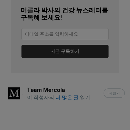
머콜라 박사의 건강 뉴스레터를
Taxon 59(1) 2010
구독해 보세요!
Medical News Today, Eggplant health 
benefits and tasty tips
Plant Village, Eggplant
지금 구독하기
University of California, Division of 
Agriculture and Natural Resources
University of Maine, Cooperative 
Team Mercola
Extension Publications
더 읽기
이 작성자의
더 많은 글
읽기.
United States Department of 
Agriculture, Eggplant, raw
South African Journal of Botany, 2017