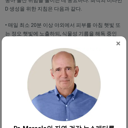
중아 출산 위험을 줄이는 데 중요하다. 최적의 비타민
D 생성을 위한 지침은 다음과 같다.
• 매일 최소 20분 이상 야외에서 피부를 아침 햇빛 또
는 정오 햇빛에 노출하되, 식물성 기름을 해독 중인
×
경우에는 강한 정오 햇빛은 피하라. 리놀레산이 햇볕
화상 위험을 높이기 때문이다. 최소 6개월이 걸리는
해독 기간에 햇볕 화상 위험이 최소인 아침 이른 시간
대나 오후 늦은 시간대에 햇빛을 쬐라.
• 비타민 D 수치를 연 2회 측정해 최적 범위 내에 있는
지 확인하라. 필자는 비타민 D의 최대 이점이 나타나
는 60~80ng/mL(150~200nmol/L)를 목표로 할 것을
권장한다.
몸이 식물성 기름을 충분히 배출하기 전에 햇빛을 쬐