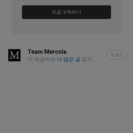
Am J Clin Nutr. 2021 Sep 
지금 구독하기
25;115(1):128-141
The Journal of Nutrition Volume 151, 
Issue 11, November 2021, Pages 
3483-3494
Team Mercola
더 읽기
이 작성자의
더 많은 글
읽기.