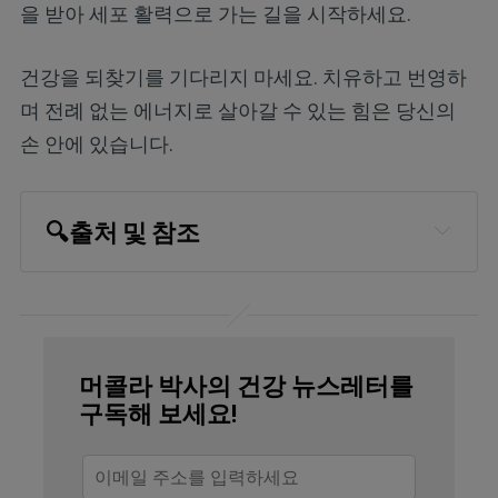
을 받아 세포 활력으로 가는 길을 시작하세요.
건강을 되찾기를 기다리지 마세요. 치유하고 번영하
며 전례 없는 에너지로 살아갈 수 있는 힘은 당신의
손 안에 있습니다.
🔍
출처 및 참조
Clinical Nutrition ESPEN, Volume 66, 
April 2025, Pages 236-244
Child Mind Institute, “Problems with 
머콜라 박사의 건강 뉴스레터를
Coordination”
구독해 보세요!
J Abnorm Child Psychol. 2018 
Feb;46(2):381-397