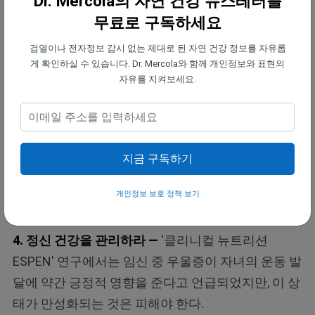
Dr. Mercola의 자연 건강 뉴스레터를
어야 한다면, 다음 보호 전략을 고려하라.
무료로 구독하세요
검열이나 전자정보 감시 없는 제대로 된 자연 건강 정보를 자유롭
◦
아스타잔틴
을 섭취해 피부의 자외선 저항력을 높여
게 확인하실 수 있습니다. Dr. Mercola와 함께 개인정보와 표현의
라.
자유를 지켜보세요.
◦ 햇빛 노출 전에 나이아신아마이드 크림을 피부에 발
라 자외선 유발 DNA 손상을 예방하라.
지금 구독하기
◦ 햇빛 노출 전에 소량의 아스피린을 복용해 리놀레산
개인정보 보호 정책 보기
이 유해한 산화 대사물로 변환되는 것을 막아라.
4. 정신 건강을 관리하라 —
'클리니컬 뉴트리션
ESPEN' 연구에서는 임신 중 우울증이 자녀의 운동 발
달에 약간 긍정적 영향을 준다고 언급되었지만, 이 상
태가 만성화되는 것은 피해야 한다.