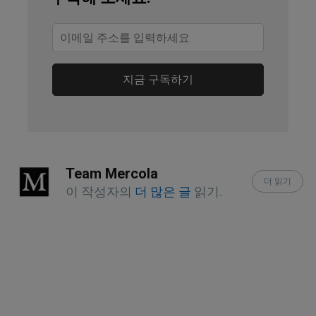
Prevention, Extreme Heat and Your 
Health
Lancet. 2021 Aug 21;398(10301):698-
지금 구독하기
708, Physiological factors affecting 
heat strain, illnesses, and death
National Library of Medicine, 
StatPearls, Anatomy, Skin Sweat 
Team Mercola
더 읽기
Glands October 10, 2022
이 작성자의
더 많은 글
읽기.
Galen Med J. 2020; 9: e2003
MedlinePlus, Sweating
MedlinePlus, Fluid and Electrolyte 
Balance