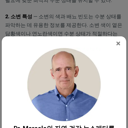
필요에 맞춘 최적의 수분 상태를 유지할 수 있다.
2.
소변 특성
— 소변의 색과 배뇨 빈도는 수분 상태를
파악하는 데 유용한 정보를 제공한다. 소변 색이 옅은
담황색이나 연노란색이면 수분 상태가 적절하다는
×
의미이며, 진한 노란색이나 호박색은 탈수를 시사한
다.
수분 상태가 좋은 사람은 하루 7~8회 정도 소변을 본
다. 화장실을 덜 가거나 소변 양이 적다면 수분 섭취
를 늘려야 한다는 신호일 수 있다.
물 중독으로도 알려진 과도한 수분 섭취는 탈수만큼
이나 위험할 수 있다는 점을 기억해야 한다. 건강한
사람에게는 드물지만 과도한 수분 섭취는 혈액을 희
석시켜 나트륨 농도를 떨어뜨려 심각한 전해질 불균