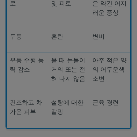
로
및 피로
은 약간 어지
러운 증상
두통
혼란
변비
운동 수행 능
울 때 눈물이
아주 적은 양
력 감소
거의 또는 전
의 어두운색
혀 나지 않음
소변
건조하고 차
설탕에 대한
근육 경련
가운 피부
갈망