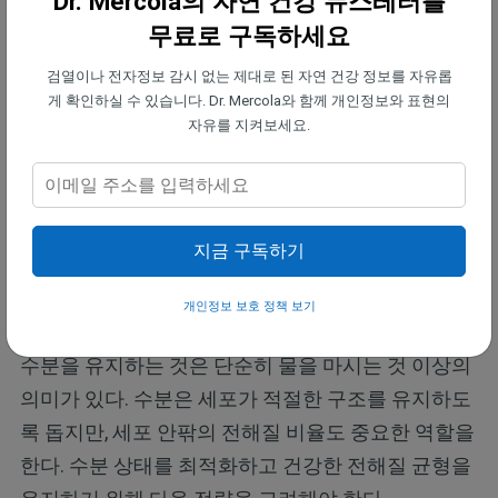
Dr. Mercola의 자연 건강 뉴스레터를
형을 초래할 수 있다.
무료로 구독하세요
검열이나 전자정보 감시 없는 제대로 된 자연 건강 정보를 자유롭
나트륨 농도가 135 mEq/L 이하로 떨어지면 체액이
게 확인하실 수 있습니다. Dr. Mercola와 함께 개인정보와 표현의
세포로, 특히 뇌세포로 이동해 뇌부종이라 불리는 상
자유를 지켜보세요.
태를 유발한다. 이 부종은 두개골 내 압력을 높여 두
통, 메스꺼움, 구토 등의 증상을 초래한다. 물 중독의
다른 증상으로는 혈압 상승, 복시, 혼란, 졸림 등이 있
지금 구독하기
다.
개인정보 보호 정책 보기
수분과 전해질 균형을 최적화하는 전략
수분을 유지하는 것은 단순히 물을 마시는 것 이상의
의미가 있다. 수분은 세포가 적절한 구조를 유지하도
록 돕지만, 세포 안팎의 전해질 비율도 중요한 역할을
한다. 수분 상태를 최적화하고 건강한 전해질 균형을