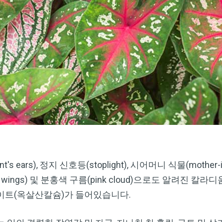
t's ears), 정지 신호등(stoplight), 시어머니 식물(mother-i
ngel wings) 및 분홍색 구름(pink cloud)으로도 알려진
이트(옥살산칼슘)가 들어있습니다.