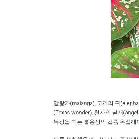
말랑가(malanga), 코끼리 귀(elephan
(Texas wonder), 천사의 날개(a
독성을 띠는 불용성의 칼슘 옥살레