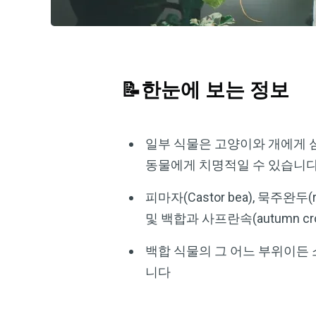
📝한눈에 보는 정보
일부 식물은 고양이와 개에게 
동물에게 치명적일 수 있습니
피마자(Castor bea), 묵주완두(r
및 백합과 사프란속(autumn 
백합 식물의 그 어느 부위이든
니다