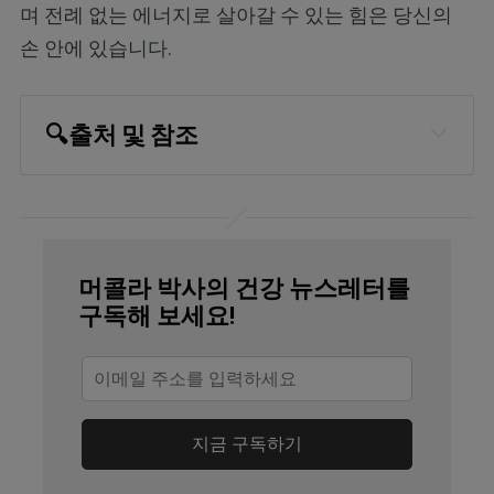
며 전례 없는 에너지로 살아갈 수 있는 힘은 당신의
손 안에 있습니다.
🔍
출처 및 참조
Nutrients. 2023 Jul 30;15(15):3387
Biomed Pap Med Fac Univ Palacky 
Olomouc Czech Repub. 2024 Jun; 
머콜라 박사의 건강 뉴스레터를
168(2):124-131
구독해 보세요!
American Society for Nutrition July 25, 
2023
Int J Mol Sci. 2024 Oct 3;25(19):10677
지금 구독하기
Acta Dermatovenerol Alp Pannonica 