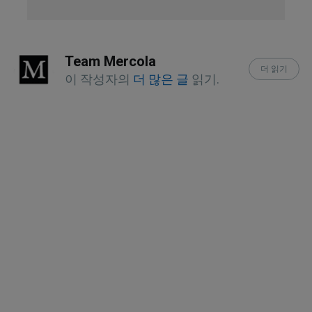
Adriat. 2023 Dec;32(4):129-133
Rev Endocr Metab Disord. 2017 Feb 
Team Mercola
7;18(2):195–205
더 읽기
이 작성자의
더 많은 글
읽기.